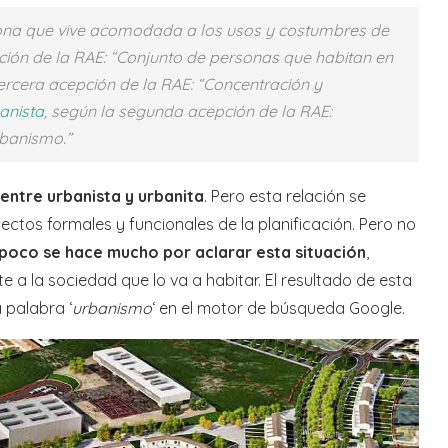
ersona que vive acomodada a los usos y costumbres de
ción de la RAE: “Conjunto de personas que habitan en
tercera acepción de la RAE: “Concentración y
anista
, según la segunda acepción de la RAE:
rbanismo.”
i entre urbanista y urbanita
. Pero esta relación se
tos formales y funcionales de la planificación. Pero no
mpoco se hace mucho por aclarar esta situación
,
 a la sociedad que lo va a habitar. El resultado de esta
 palabra ‘
urbanismo
‘ en el motor de búsqueda Google.