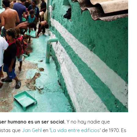
ser humano es un ser social.
Y no hay nadie que
nistas que
Jan Gehl
en ‘
La vida entre edificios
‘ de 1970. Es