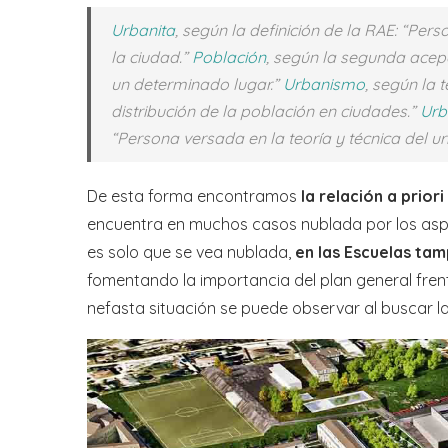
Urbanita
, según la definición de la RAE: “P
la ciudad.”
Población
, según la segunda acep
un determinado lugar.”
Urbanismo
, según la 
distribución de la población en ciudades.”
Urb
“Persona versada en la teoría y técnica del u
De esta forma encontramos
la relación a prior
encuentra en muchos casos nublada por los aspec
es solo que se vea nublada,
en las Escuelas ta
fomentando la importancia del plan general frente
nefasta situación se puede observar al buscar la