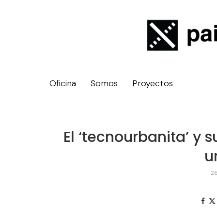
Oficina
Somos
Proyectos
El ‘tecnourbanita’ y 
u
26