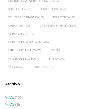
REGENERACIÓN URBANA INTEGRAL
(135)
SMART CITIES
(63)
SOSTENIBILIDAD
(166)
TALLERES DE TRABAJO
(163)
TERRITORIO
(193)
URBANISMO
(596)
URBANISMO EMERGENTE
(95)
URBANISMO P2P
(138)
URBANISMO PARTICIPATIVO
(83)
URBANISMO TÁCTICO
(78)
VDB
(91)
VIRGEN DE BEGOÑA
(89)
VIVIENDA
(60)
VÍDEOS
(167)
ZARAGOZA
(64)
Archivo
2026
(16)
2025
(18)