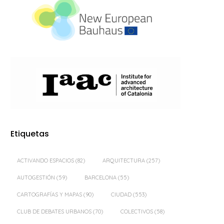
Etiquetas
ACTIVANDO ESPACIOS
(82)
ARQUITECTURA
(257)
AUTOGESTIÓN
(59)
BARCELONA
(55)
CARTOGRAFÍAS Y MAPAS
(90)
CIUDAD
(553)
CLUB DE DEBATES URBANOS
(70)
COLECTIVOS
(58)