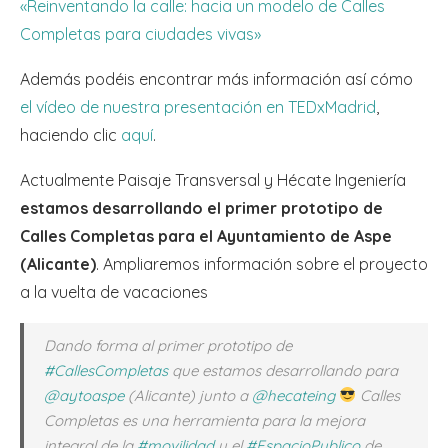
«Reinventando la calle: hacia un modelo de Calles
Completas para ciudades vivas»
Además podéis encontrar más información así cómo
el vídeo de nuestra presentación en TEDxMadrid
,
haciendo clic
aquí
.
Actualmente Paisaje Transversal y Hécate Ingeniería
estamos desarrollando el primer prototipo de
Calles Completas para el Ayuntamiento de Aspe
(Alicante)
. Ampliaremos información sobre el proyecto
a la vuelta de vacaciones
Dando forma al primer prototipo de
#CallesCompletas
que estamos desarrollando para
@aytoaspe
(Alicante) junto a
@hecateing
Calles
Completas es una herramienta para la mejora
integral de la
#movilidad
y el
#EspacioPublico
de