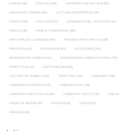
EUSKADI
(56)
EVENTOS
(298)
HERRAMIENTAS DIGITALES
(87)
INNOVACIÓN URBANA
(166)
LECTURAS DEMOSCÓPICAS
(79)
MADRID
(359)
MOVILIDAD
(57)
ORDENACIÓN DEL TERRITORIO
(61)
PAISAJE
(128)
PAISAJE TRANSVERSAL
(399)
PARTICIPACIÓN CIUDADANA
(494)
PROCESOS PARTICIPATIVOS
(58)
PROCOMÚN
(62)
REFERENCIAS
(83)
REFLEXIONES
(245)
REGENERACIÓN URBANA
(247)
REGENERACIÓN URBANA INTEGRAL
(135)
SMART CITIES
(63)
SOSTENIBILIDAD
(166)
TALLERES DE TRABAJO
(163)
TERRITORIO
(193)
URBANISMO
(596)
URBANISMO EMERGENTE
(95)
URBANISMO P2P
(138)
URBANISMO PARTICIPATIVO
(83)
URBANISMO TÁCTICO
(78)
VDB
(91)
VIRGEN DE BEGOÑA
(89)
VIVIENDA
(60)
VÍDEOS
(167)
ZARAGOZA
(64)