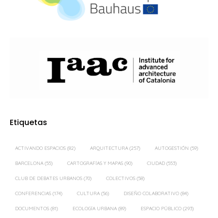
Etiquetas
ACTIVANDO ESPACIOS
(82)
ARQUITECTURA
(257)
AUTOGESTIÓN
(59)
BARCELONA
(55)
CARTOGRAFÍAS Y MAPAS
(90)
CIUDAD
(553)
CLUB DE DEBATES URBANOS
(70)
COLECTIVOS
(58)
CONFERENCIAS
(174)
CULTURA
(56)
DISEÑO COLABORATIVO
(84)
DOCUMENTOS
(81)
ECOLOGÍA URBANA
(89)
ESPACIO PÚBLICO
(293)