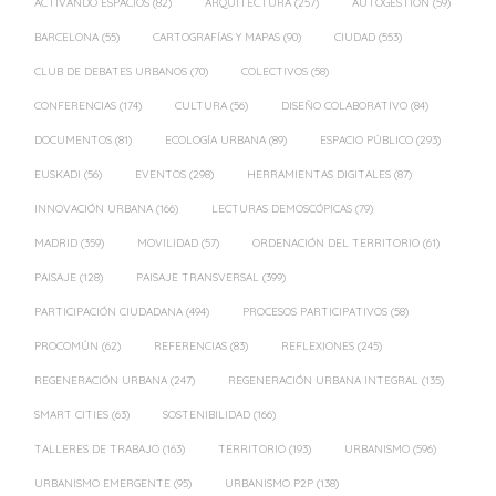
ACTIVANDO ESPACIOS
(82)
ARQUITECTURA
(257)
AUTOGESTIÓN
(59)
BARCELONA
(55)
CARTOGRAFÍAS Y MAPAS
(90)
CIUDAD
(553)
CLUB DE DEBATES URBANOS
(70)
COLECTIVOS
(58)
CONFERENCIAS
(174)
CULTURA
(56)
DISEÑO COLABORATIVO
(84)
DOCUMENTOS
(81)
ECOLOGÍA URBANA
(89)
ESPACIO PÚBLICO
(293)
EUSKADI
(56)
EVENTOS
(298)
HERRAMIENTAS DIGITALES
(87)
INNOVACIÓN URBANA
(166)
LECTURAS DEMOSCÓPICAS
(79)
MADRID
(359)
MOVILIDAD
(57)
ORDENACIÓN DEL TERRITORIO
(61)
PAISAJE
(128)
PAISAJE TRANSVERSAL
(399)
PARTICIPACIÓN CIUDADANA
(494)
PROCESOS PARTICIPATIVOS
(58)
PROCOMÚN
(62)
REFERENCIAS
(83)
REFLEXIONES
(245)
REGENERACIÓN URBANA
(247)
REGENERACIÓN URBANA INTEGRAL
(135)
SMART CITIES
(63)
SOSTENIBILIDAD
(166)
TALLERES DE TRABAJO
(163)
TERRITORIO
(193)
URBANISMO
(596)
URBANISMO EMERGENTE
(95)
URBANISMO P2P
(138)