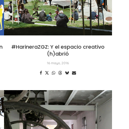
n
#HarineraZGZ: Y el espacio creativo
(h)abrió
16 mayo, 2016