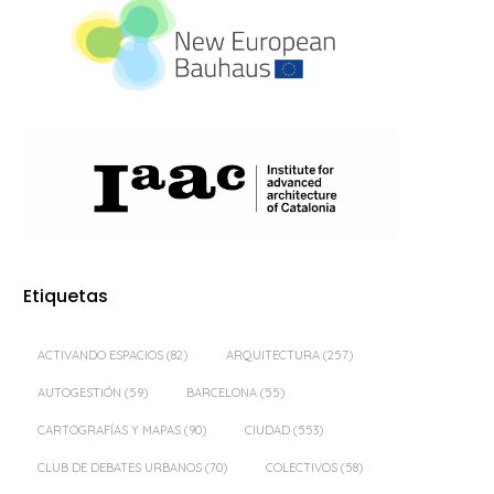
Etiquetas
ACTIVANDO ESPACIOS
(82)
ARQUITECTURA
(257)
AUTOGESTIÓN
(59)
BARCELONA
(55)
CARTOGRAFÍAS Y MAPAS
(90)
CIUDAD
(553)
CLUB DE DEBATES URBANOS
(70)
COLECTIVOS
(58)