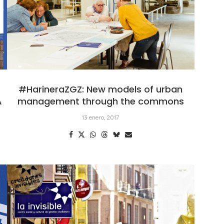
#HarineraZGZ: New models of urban
A
management through the commons
13 enero, 2017