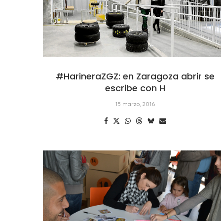
#HarineraZGZ: en Zaragoza abrir se
escribe con H
15 marzo, 2016