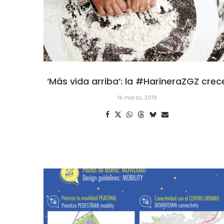
‘Más vida arriba’: la #HarineraZGZ crec
16 marzo, 2018