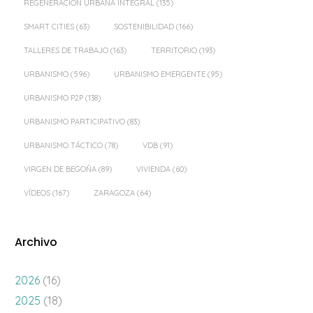
REGENERACIÓN URBANA INTEGRAL
(135)
SMART CITIES
(63)
SOSTENIBILIDAD
(166)
TALLERES DE TRABAJO
(163)
TERRITORIO
(193)
URBANISMO
(596)
URBANISMO EMERGENTE
(95)
URBANISMO P2P
(138)
URBANISMO PARTICIPATIVO
(83)
URBANISMO TÁCTICO
(78)
VDB
(91)
VIRGEN DE BEGOÑA
(89)
VIVIENDA
(60)
VÍDEOS
(167)
ZARAGOZA
(64)
Archivo
2026
(16)
2025
(18)