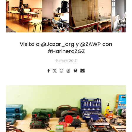
Visita a @Jazar_org y @ZAWP con
#HarineraZGZ
9 enero, 2015