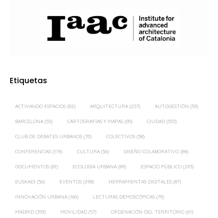
Etiquetas
ACTIVANDO ESPACIOS
(82)
ARQUITECTURA
(257)
AUTOGESTIÓN
(59)
BARCELONA
(55)
CARTOGRAFÍAS Y MAPAS
(90)
CIUDAD
(553)
CLUB DE DEBATES URBANOS
(70)
COLECTIVOS
(58)
CONFERENCIAS
(174)
CULTURA
(56)
DISEÑO COLABORATIVO
(84)
DOCUMENTOS
(81)
ECOLOGÍA URBANA
(89)
ESPACIO PÚBLICO
(293)
EUSKADI
(56)
EVENTOS
(298)
HERRAMIENTAS DIGITALES
(87)
INNOVACIÓN URBANA
(166)
LECTURAS DEMOSCÓPICAS
(79)
MADRID
(359)
MOVILIDAD
(57)
ORDENACIÓN DEL TERRITORIO
(61)