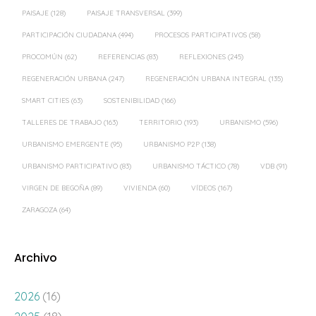
PAISAJE
(128)
PAISAJE TRANSVERSAL
(399)
PARTICIPACIÓN CIUDADANA
(494)
PROCESOS PARTICIPATIVOS
(58)
PROCOMÚN
(62)
REFERENCIAS
(83)
REFLEXIONES
(245)
REGENERACIÓN URBANA
(247)
REGENERACIÓN URBANA INTEGRAL
(135)
SMART CITIES
(63)
SOSTENIBILIDAD
(166)
TALLERES DE TRABAJO
(163)
TERRITORIO
(193)
URBANISMO
(596)
URBANISMO EMERGENTE
(95)
URBANISMO P2P
(138)
URBANISMO PARTICIPATIVO
(83)
URBANISMO TÁCTICO
(78)
VDB
(91)
VIRGEN DE BEGOÑA
(89)
VIVIENDA
(60)
VÍDEOS
(167)
ZARAGOZA
(64)
Archivo
2026
(16)