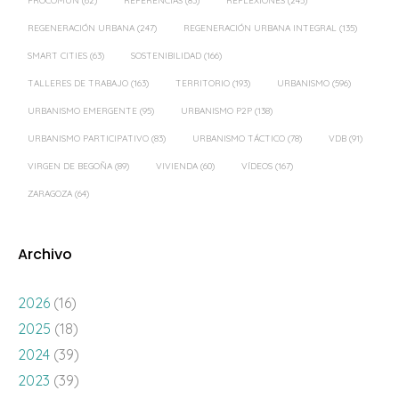
PROCOMÚN
(62)
REFERENCIAS
(83)
REFLEXIONES
(245)
REGENERACIÓN URBANA
(247)
REGENERACIÓN URBANA INTEGRAL
(135)
SMART CITIES
(63)
SOSTENIBILIDAD
(166)
TALLERES DE TRABAJO
(163)
TERRITORIO
(193)
URBANISMO
(596)
URBANISMO EMERGENTE
(95)
URBANISMO P2P
(138)
URBANISMO PARTICIPATIVO
(83)
URBANISMO TÁCTICO
(78)
VDB
(91)
VIRGEN DE BEGOÑA
(89)
VIVIENDA
(60)
VÍDEOS
(167)
ZARAGOZA
(64)
Archivo
2026
(16)
2025
(18)
2024
(39)
2023
(39)