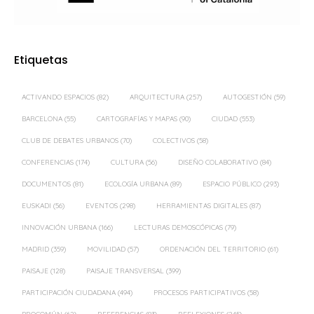
Etiquetas
ACTIVANDO ESPACIOS
(82)
ARQUITECTURA
(257)
AUTOGESTIÓN
(59)
BARCELONA
(55)
CARTOGRAFÍAS Y MAPAS
(90)
CIUDAD
(553)
CLUB DE DEBATES URBANOS
(70)
COLECTIVOS
(58)
CONFERENCIAS
(174)
CULTURA
(56)
DISEÑO COLABORATIVO
(84)
DOCUMENTOS
(81)
ECOLOGÍA URBANA
(89)
ESPACIO PÚBLICO
(293)
EUSKADI
(56)
EVENTOS
(298)
HERRAMIENTAS DIGITALES
(87)
INNOVACIÓN URBANA
(166)
LECTURAS DEMOSCÓPICAS
(79)
MADRID
(359)
MOVILIDAD
(57)
ORDENACIÓN DEL TERRITORIO
(61)
PAISAJE
(128)
PAISAJE TRANSVERSAL
(399)
PARTICIPACIÓN CIUDADANA
(494)
PROCESOS PARTICIPATIVOS
(58)