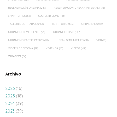
REGENERACIÓN URBANA
(247)
REGENERACIÓN URBANA INTEGRAL
(135)
SMART CITIES
(63)
SOSTENIBILIDAD
(166)
TALLERES DE TRABAJO
(163)
TERRITORIO
(193)
URBANISMO
(596)
URBANISMO EMERGENTE
(95)
URBANISMO P2P
(138)
URBANISMO PARTICIPATIVO
(83)
URBANISMO TÁCTICO
(78)
VDB
(91)
VIRGEN DE BEGOÑA
(89)
VIVIENDA
(60)
VÍDEOS
(167)
ZARAGOZA
(64)
Archivo
2026
(16)
2025
(18)
2024
(39)
2023
(39)