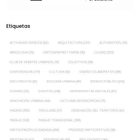
Etiquetas
ACTIVANDO ESPACIOS
(82)
ARQUITECTURA
(257)
AUTOGESTIÓN
(59)
BARCELONA
(55)
CARTOGRAFÍAS Y MAPAS
(90)
CIUDAD
(553)
CLUB DE DEBATES URBANOS
(70)
COLECTIVOS
(58)
CONFERENCIAS
(174)
CULTURA
(56)
DISEÑO COLABORATIVO
(84)
DOCUMENTOS
(81)
ECOLOGÍA URBANA
(89)
ESPACIO PÚBLICO
(293)
EUSKADI
(56)
EVENTOS
(298)
HERRAMIENTAS DIGITALES
(87)
INNOVACIÓN URBANA
(166)
LECTURAS DEMOSCÓPICAS
(79)
MADRID
(359)
MOVILIDAD
(57)
ORDENACIÓN DEL TERRITORIO
(61)
PAISAJE
(128)
PAISAJE TRANSVERSAL
(399)
PARTICIPACIÓN CIUDADANA
(494)
PROCESOS PARTICIPATIVOS
(58)
PROCOMÚN
(62)
REFERENCIAS
(83)
REFLEXIONES
(245)