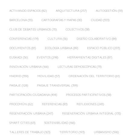
ACTIVANDO ESPACIOS
(82)
ARQUITECTURA
(257)
AUTOGESTIÓN
(59)
BARCELONA
(55)
CARTOGRAFÍAS Y MAPAS
(90)
CIUDAD
(553)
CLUB DE DEBATES URBANOS
(70)
COLECTIVOS
(58)
CONFERENCIAS
(174)
CULTURA
(56)
DISEÑO COLABORATIVO
(84)
DOCUMENTOS
(81)
ECOLOGÍA URBANA
(89)
ESPACIO PÚBLICO
(293)
EUSKADI
(56)
EVENTOS
(298)
HERRAMIENTAS DIGITALES
(87)
INNOVACIÓN URBANA
(166)
LECTURAS DEMOSCÓPICAS
(79)
MADRID
(359)
MOVILIDAD
(57)
ORDENACIÓN DEL TERRITORIO
(61)
PAISAJE
(128)
PAISAJE TRANSVERSAL
(399)
PARTICIPACIÓN CIUDADANA
(494)
PROCESOS PARTICIPATIVOS
(58)
PROCOMÚN
(62)
REFERENCIAS
(83)
REFLEXIONES
(245)
REGENERACIÓN URBANA
(247)
REGENERACIÓN URBANA INTEGRAL
(135)
SMART CITIES
(63)
SOSTENIBILIDAD
(166)
TALLERES DE TRABAJO
(163)
TERRITORIO
(193)
URBANISMO
(596)