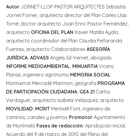
Autor
JORNET-LLOP-PASTOR ARQUITECTES Sebastià
Jornet Forner, arquitecto director del Plan Carles Llop
Torné, doctor arquitecto Joan Enric Pastor Fernández,
arquitecto
OFICINA DEL PLAN
Xavier Matilla Ayala,
arquitecto coordinador del Plan Claudia Peñaranda
Fuentes, arquitecto Colaboradores
ASESORÍA
JURÍDICA. ADVASS
Angels Gil-Vernet, abogado
I
NFORME MEDIOAMBIENTAL. MINUARTIA
Vicenç
Planas, ingeniero agrónomo
MEMORIA SOCIAL
Montserrat Mercadé Marimon, geógrafa
PROGRAMA
DE PARTICIPACIÓN CIUDADANA. GEA 21
Carlos
Verdaguer, arquitecto Isabela Velázquez, arquitecto
MOVILIDAD: MCRIT
Meritxell Font, ingeniero de
caminos, canales y puertos
Promotor
Ayuntamiento
de Montmeló
Fases de redacción:
Aprobación inicial,
Acuerdo del 9 de marzo de 2010 del Pleno del