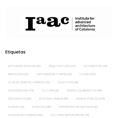
Etiquetas
ACTIVANDO ESPACIOS
(82)
ARQUITECTURA
(257)
AUTOGESTIÓN
(59)
BARCELONA
(55)
CARTOGRAFÍAS Y MAPAS
(90)
CIUDAD
(553)
CLUB DE DEBATES URBANOS
(70)
COLECTIVOS
(58)
CONFERENCIAS
(174)
CULTURA
(56)
DISEÑO COLABORATIVO
(84)
DOCUMENTOS
(81)
ECOLOGÍA URBANA
(89)
ESPACIO PÚBLICO
(293)
EUSKADI
(56)
EVENTOS
(298)
HERRAMIENTAS DIGITALES
(87)
INNOVACIÓN URBANA
(166)
LECTURAS DEMOSCÓPICAS
(79)