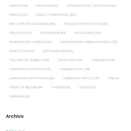
MADRID
(359)
MOVILIDAD
(57)
ORDENACIÓN DEL TERRITORIO
(61)
PAISAJE
(128)
PAISAJE TRANSVERSAL
(399)
PARTICIPACIÓN CIUDADANA
(494)
PROCESOS PARTICIPATIVOS
(58)
PROCOMÚN
(62)
REFERENCIAS
(83)
REFLEXIONES
(245)
REGENERACIÓN URBANA
(247)
REGENERACIÓN URBANA INTEGRAL
(135)
SMART CITIES
(63)
SOSTENIBILIDAD
(166)
TALLERES DE TRABAJO
(163)
TERRITORIO
(193)
URBANISMO
(596)
URBANISMO EMERGENTE
(95)
URBANISMO P2P
(138)
URBANISMO PARTICIPATIVO
(83)
URBANISMO TÁCTICO
(78)
VDB
(91)
VIRGEN DE BEGOÑA
(89)
VIVIENDA
(60)
VÍDEOS
(167)
ZARAGOZA
(64)
Archivo