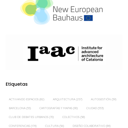
Etiquetas
ACTIVANDO ESPACIOS
(82)
ARQUITECTURA
(257)
AUTOGESTIÓN
(59)
BARCELONA
(55)
CARTOGRAFÍAS Y MAPAS
(90)
CIUDAD
(553)
CLUB DE DEBATES URBANOS
(70)
COLECTIVOS
(58)
CONFERENCIAS
(174)
CULTURA
(56)
DISEÑO COLABORATIVO
(84)