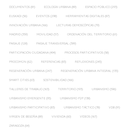
DOCUMENTOS
(81)
ECOLOGÍA URBANA
(89)
ESPACIO PÚBLICO
(293)
EUSKADI
(56)
EVENTOS
(298)
HERRAMIENTAS DIGITALES
(87)
INNOVACIÓN URBANA
(166)
LECTURAS DEMOSCÓPICAS
(79)
MADRID
(359)
MOVILIDAD
(57)
ORDENACIÓN DEL TERRITORIO
(61)
PAISAJE
(128)
PAISAJE TRANSVERSAL
(399)
PARTICIPACIÓN CIUDADANA
(494)
PROCESOS PARTICIPATIVOS
(58)
PROCOMÚN
(62)
REFERENCIAS
(83)
REFLEXIONES
(245)
REGENERACIÓN URBANA
(247)
REGENERACIÓN URBANA INTEGRAL
(135)
SMART CITIES
(63)
SOSTENIBILIDAD
(166)
TALLERES DE TRABAJO
(163)
TERRITORIO
(193)
URBANISMO
(596)
URBANISMO EMERGENTE
(95)
URBANISMO P2P
(138)
URBANISMO PARTICIPATIVO
(83)
URBANISMO TÁCTICO
(78)
VDB
(91)
VIRGEN DE BEGOÑA
(89)
VIVIENDA
(60)
VÍDEOS
(167)
ZARAGOZA
(64)