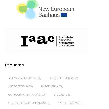
Etiquetas
ACTIVANDO ESPACIOS
(82)
ARQUITECTURA
(257)
AUTOGESTIÓN
(59)
BARCELONA
(55)
CARTOGRAFÍAS Y MAPAS
(90)
CIUDAD
(553)
CLUB DE DEBATES URBANOS
(70)
COLECTIVOS
(58)