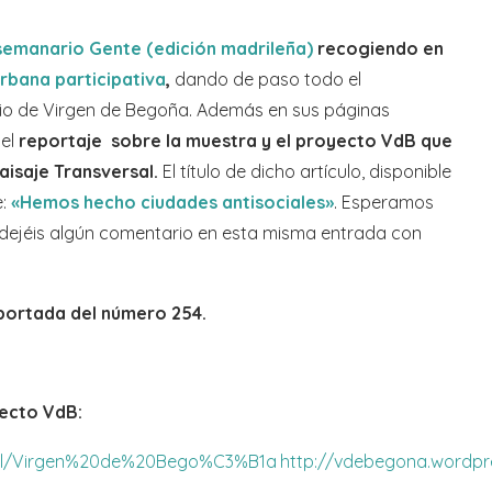
semanario Gente (edición madrileña)
recogiendo en
rbana participativa
,
dando de paso todo el
rio de Virgen de Begoña. Además en sus páginas
 el
reportaje sobre la muestra y el proyecto VdB que
aisaje Transversal.
El título de dicho artículo, disponible
e:
«Hemos hecho ciudades antisociales»
. Esperamos
 dejéis algún comentario en esta misma entrada con
 portada del número 254.
yecto VdB:
label/Virgen%20de%20Bego%C3%B1a
http://vdebegona.wordpr