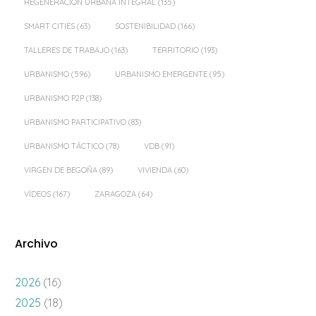
REGENERACIÓN URBANA INTEGRAL
(135)
SMART CITIES
(63)
SOSTENIBILIDAD
(166)
TALLERES DE TRABAJO
(163)
TERRITORIO
(193)
URBANISMO
(596)
URBANISMO EMERGENTE
(95)
URBANISMO P2P
(138)
URBANISMO PARTICIPATIVO
(83)
URBANISMO TÁCTICO
(78)
VDB
(91)
VIRGEN DE BEGOÑA
(89)
VIVIENDA
(60)
VÍDEOS
(167)
ZARAGOZA
(64)
Archivo
2026
(16)
2025
(18)