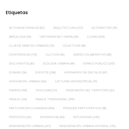
Etiquetas
ACTIVANDO ESPACIOS
(82)
ARQUITECTURA
(257)
AUTOGESTIÓN
(59)
BARCELONA
(55)
CARTOGRAFÍAS Y MAPAS
(90)
CIUDAD
(553)
CLUB DE DEBATES URBANOS
(70)
COLECTIVOS
(58)
CONFERENCIAS
(174)
CULTURA
(56)
DISEÑO COLABORATIVO
(84)
DOCUMENTOS
(81)
ECOLOGÍA URBANA
(89)
ESPACIO PÚBLICO
(293)
EUSKADI
(56)
EVENTOS
(298)
HERRAMIENTAS DIGITALES
(87)
INNOVACIÓN URBANA
(166)
LECTURAS DEMOSCÓPICAS
(79)
MADRID
(359)
MOVILIDAD
(57)
ORDENACIÓN DEL TERRITORIO
(61)
PAISAJE
(128)
PAISAJE TRANSVERSAL
(399)
PARTICIPACIÓN CIUDADANA
(494)
PROCESOS PARTICIPATIVOS
(58)
PROCOMÚN
(62)
REFERENCIAS
(83)
REFLEXIONES
(245)
REGENERACIÓN URBANA
(247)
REGENERACIÓN URBANA INTEGRAL
(135)