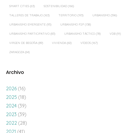
SMART CITIES
(63)
SOSTENIBILIDAD
(166)
TALLERES DE TRABAJO
(163)
TERRITORIO
(193)
URBANISMO
(596)
URBANISMO EMERGENTE
(95)
URBANISMO P2P
(138)
URBANISMO PARTICIPATIVO
(83)
URBANISMO TÁCTICO
(78)
VDB
(91)
VIRGEN DE BEGOÑA
(89)
VIVIENDA
(60)
VÍDEOS
(167)
ZARAGOZA
(64)
Archivo
2026
(16)
2025
(18)
2024
(39)
2023
(39)
2022
(28)
2021
(41)