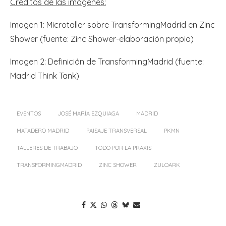
Créditos de las imágenes:
Imagen 1: Microtaller sobre TransformingMadrid en Zinc
Shower (fuente: Zinc Shower-elaboración propia)
Imagen 2: Definición de TransformingMadrid (fuente:
Madrid Think Tank)
EVENTOS
JOSÉ MARÍA EZQUIAGA
MADRID
MATADERO MADRID
PAISAJE TRANSVERSAL
PKMN
TALLERES DE TRABAJO
TODO POR LA PRAXIS
TRANSFORMINGMADRID
ZINC SHOWER
ZULOARK