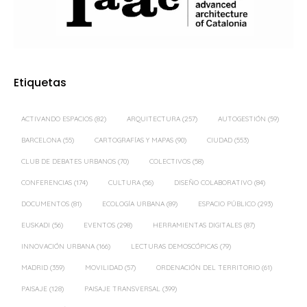
Etiquetas
ACTIVANDO ESPACIOS
(82)
ARQUITECTURA
(257)
AUTOGESTIÓN
(59)
BARCELONA
(55)
CARTOGRAFÍAS Y MAPAS
(90)
CIUDAD
(553)
CLUB DE DEBATES URBANOS
(70)
COLECTIVOS
(58)
CONFERENCIAS
(174)
CULTURA
(56)
DISEÑO COLABORATIVO
(84)
DOCUMENTOS
(81)
ECOLOGÍA URBANA
(89)
ESPACIO PÚBLICO
(293)
EUSKADI
(56)
EVENTOS
(298)
HERRAMIENTAS DIGITALES
(87)
INNOVACIÓN URBANA
(166)
LECTURAS DEMOSCÓPICAS
(79)
MADRID
(359)
MOVILIDAD
(57)
ORDENACIÓN DEL TERRITORIO
(61)
PAISAJE
(128)
PAISAJE TRANSVERSAL
(399)