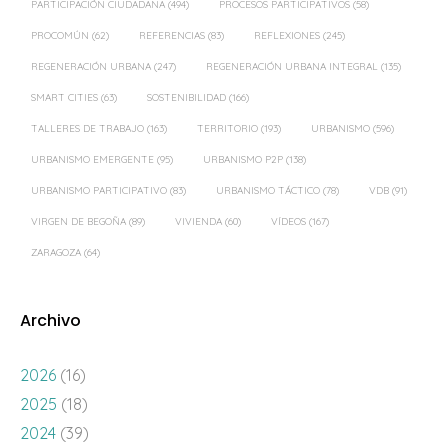
PARTICIPACIÓN CIUDADANA
(494)
PROCESOS PARTICIPATIVOS
(58)
PROCOMÚN
(62)
REFERENCIAS
(83)
REFLEXIONES
(245)
REGENERACIÓN URBANA
(247)
REGENERACIÓN URBANA INTEGRAL
(135)
SMART CITIES
(63)
SOSTENIBILIDAD
(166)
TALLERES DE TRABAJO
(163)
TERRITORIO
(193)
URBANISMO
(596)
URBANISMO EMERGENTE
(95)
URBANISMO P2P
(138)
URBANISMO PARTICIPATIVO
(83)
URBANISMO TÁCTICO
(78)
VDB
(91)
VIRGEN DE BEGOÑA
(89)
VIVIENDA
(60)
VÍDEOS
(167)
ZARAGOZA
(64)
Archivo
2026
(16)
2025
(18)
2024
(39)