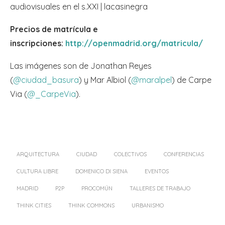
audiovisuales en el s.XXI | lacasinegra
Precios de matrícula e
inscripciones:
http://openmadrid.org/matricula/
Las imágenes son de Jonathan Reyes
(
@ciudad_basura
) y Mar Albiol (
@maralpel
) de Carpe
Via (
@_CarpeVia
).
ARQUITECTURA
CIUDAD
COLECTIVOS
CONFERENCIAS
CULTURA LIBRE
DOMENICO DI SIENA
EVENTOS
MADRID
P2P
PROCOMÚN
TALLERES DE TRABAJO
THINK CITIES
THINK COMMONS
URBANISMO