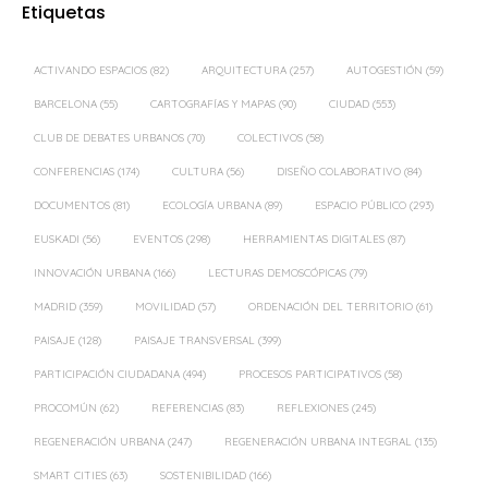
Etiquetas
ACTIVANDO ESPACIOS
(82)
ARQUITECTURA
(257)
AUTOGESTIÓN
(59)
BARCELONA
(55)
CARTOGRAFÍAS Y MAPAS
(90)
CIUDAD
(553)
CLUB DE DEBATES URBANOS
(70)
COLECTIVOS
(58)
CONFERENCIAS
(174)
CULTURA
(56)
DISEÑO COLABORATIVO
(84)
DOCUMENTOS
(81)
ECOLOGÍA URBANA
(89)
ESPACIO PÚBLICO
(293)
EUSKADI
(56)
EVENTOS
(298)
HERRAMIENTAS DIGITALES
(87)
INNOVACIÓN URBANA
(166)
LECTURAS DEMOSCÓPICAS
(79)
MADRID
(359)
MOVILIDAD
(57)
ORDENACIÓN DEL TERRITORIO
(61)
PAISAJE
(128)
PAISAJE TRANSVERSAL
(399)
PARTICIPACIÓN CIUDADANA
(494)
PROCESOS PARTICIPATIVOS
(58)
PROCOMÚN
(62)
REFERENCIAS
(83)
REFLEXIONES
(245)
REGENERACIÓN URBANA
(247)
REGENERACIÓN URBANA INTEGRAL
(135)
SMART CITIES
(63)
SOSTENIBILIDAD
(166)