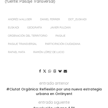
(fuente: Paisaje Transversal)
ANDRÉS WALLISER
DANIEL FERRER
DOT_EUSKADI
EUSKADI
GEOGRAFÍA
JAVIER PULDAIN
ORDENACIÓN DEL TERRITORIO
PAISAJE
PAISAJE TRANSVERSAL
PARTICIPACIÓN CIUDADANA
RAFAEL MATA
RAMÓN LÓPEZ DE LUCIO
entrada anterior
#Ciutat Orgànica: Reflexión por una nueva estrategia
urbana en Ontinyent
entrada siguiente