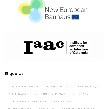
Etiquetas
ACTIVANDO ESPACIOS
(82)
ARQUITECTURA
(257)
AUTOGESTIÓN
(59)
BARCELONA
(55)
CARTOGRAFÍAS Y MAPAS
(90)
CIUDAD
(553)
CLUB DE DEBATES URBANOS
(70)
COLECTIVOS
(58)