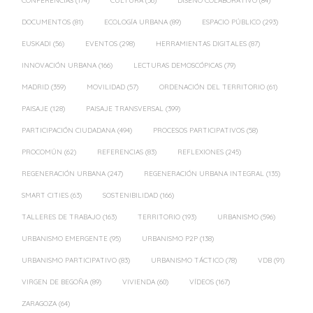
CONFERENCIAS
(174)
CULTURA
(56)
DISEÑO COLABORATIVO
(84)
DOCUMENTOS
(81)
ECOLOGÍA URBANA
(89)
ESPACIO PÚBLICO
(293)
EUSKADI
(56)
EVENTOS
(298)
HERRAMIENTAS DIGITALES
(87)
INNOVACIÓN URBANA
(166)
LECTURAS DEMOSCÓPICAS
(79)
MADRID
(359)
MOVILIDAD
(57)
ORDENACIÓN DEL TERRITORIO
(61)
PAISAJE
(128)
PAISAJE TRANSVERSAL
(399)
PARTICIPACIÓN CIUDADANA
(494)
PROCESOS PARTICIPATIVOS
(58)
PROCOMÚN
(62)
REFERENCIAS
(83)
REFLEXIONES
(245)
REGENERACIÓN URBANA
(247)
REGENERACIÓN URBANA INTEGRAL
(135)
SMART CITIES
(63)
SOSTENIBILIDAD
(166)
TALLERES DE TRABAJO
(163)
TERRITORIO
(193)
URBANISMO
(596)
URBANISMO EMERGENTE
(95)
URBANISMO P2P
(138)
URBANISMO PARTICIPATIVO
(83)
URBANISMO TÁCTICO
(78)
VDB
(91)
VIRGEN DE BEGOÑA
(89)
VIVIENDA
(60)
VÍDEOS
(167)
ZARAGOZA
(64)