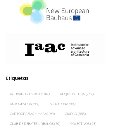
Etiquetas
ACTIVANDO ESPACIOS
(82)
ARQUITECTURA
(257)
AUTOGESTIÓN
(59)
BARCELONA
(55)
CARTOGRAFÍAS Y MAPAS
(90)
CIUDAD
(553)
CLUB DE DEBATES URBANOS
(70)
COLECTIVOS
(58)