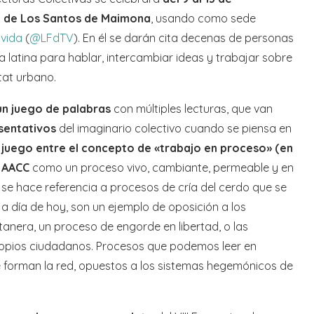
a de Los Santos de Maimona
, usando como sede
vida
(
@LFdTV
). En él se darán cita decenas de personas
a latina para hablar, intercambiar ideas y trabajar sobre
itat urbano.
 un juego de palabras
con múltiples lecturas, que van
sentativos
del imaginario colectivo cuando se piensa en
l juego entre el concepto de «trabajo en proceso» (en
d AACC
como un proceso vivo, cambiante, permeable y en
 se hace referencia a procesos de cría del cerdo que se
 a día de hoy, son un ejemplo de oposición a los
anera, un proceso de engorde en libertad, o las
opios ciudadanos. Procesos que podemos leer en
ue forman la red, opuestos a los sistemas hegemónicos de