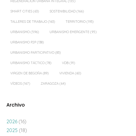
REGENERACIÓN URBANA INTEGRAL
(135)
SMART CITIES
(63)
SOSTENIBILIDAD
(166)
TALLERES DE TRABAJO
(163)
TERRITORIO
(193)
URBANISMO
(596)
URBANISMO EMERGENTE
(95)
URBANISMO P2P
(138)
URBANISMO PARTICIPATIVO
(83)
URBANISMO TÁCTICO
(78)
VDB
(91)
VIRGEN DE BEGOÑA
(89)
VIVIENDA
(60)
VÍDEOS
(167)
ZARAGOZA
(64)
Archivo
2026
(16)
2025
(18)