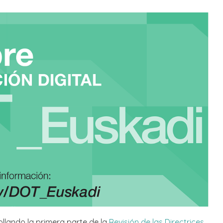
llando la primera parte de la
Revisión de las Directrices