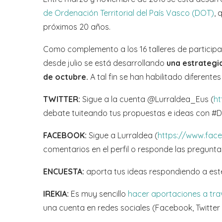
de Ordenación Territorial del País Vasco (DOT)
, 
próximos 20 años.
Como complemento a los 16 talleres de participac
desde julio se está desarrollando
una estrategia
de octubre.
A tal fin se han habilitado diferen
TWITTER:
Sigue a la cuenta @Lurraldea_Eus (
ht
debate tuiteando tus propuestas e ideas con 
FACEBOOK:
Sigue a Lurraldea (
https://www.face
comentarios en el perfil o responde las pregunta
ENCUESTA:
aporta tus ideas respondiendo a este
IREKIA:
Es muy sencillo
hacer aportaciones a trav
una cuenta en redes sociales (Facebook, Twitter 