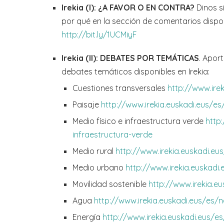
Irekia (I): ¿A FAVOR O EN CONTRA?
Dinos si
por qué en la sección de comentarios disponi
http://bit.ly/1UCMiyF
Irekia (II): DEBATES POR TEMÁTICAS
. Apor
debates temáticos disponibles en Irekia:
Cuestiones transversales
http://www.ire
Paisaje
http://www.irekia.euskadi.eus/e
Medio físico e infraestructura verde
http
infraestructura-verde
Medio rural
http://www.irekia.euskadi.e
Medio urbano
http://www.irekia.euskad
Movilidad sostenible
http://www.irekia.e
Agua
http://www.irekia.euskadi.eus/es
Energía
http://www.irekia.euskadi.eus/