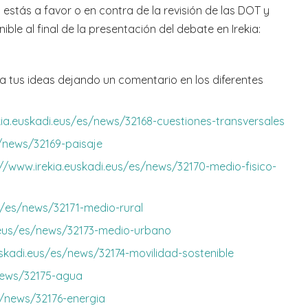
 estás a favor o en contra de la revisión de las DOT y
ble al final de la presentación del debate en Irekia:
ta tus ideas dejando un comentario en los diferentes
kia.euskadi.eus/es/news/32168-cuestiones-transversales
s/news/32169-paisaje
://www.irekia.euskadi.eus/es/news/32170-medio-fisico-
us/es/news/32171-medio-rural
i.eus/es/news/32173-medio-urbano
uskadi.eus/es/news/32174-movilidad-sostenible
/news/32175-agua
es/news/32176-energia