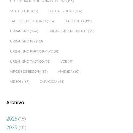
REGENERACIÓN URBANA INTEGRAL
(135)
SMART CITIES
(63)
SOSTENIBILIDAD
(166)
TALLERES DE TRABAJO
(163)
TERRITORIO
(193)
URBANISMO
(596)
URBANISMO EMERGENTE
(95)
URBANISMO P2P
(138)
URBANISMO PARTICIPATIVO
(83)
URBANISMO TÁCTICO
(78)
VDB
(91)
VIRGEN DE BEGOÑA
(89)
VIVIENDA
(60)
VÍDEOS
(167)
ZARAGOZA
(64)
Archivo
2026
(16)
2025
(18)