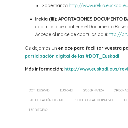
Gobernanza
http://www.irekia.euskadi
Irekia (III): APORTACIONES DOCUMENTO B
capítulos que contiene el Documento Base d
Accede al índice de capítulos aquí:
http://bi
Os dejamos un
enlace para facilitar vuestra pa
participación digital de las #DOT_Euskadi
Más información:
http://www.euskadi.eus/rev
DOT_EUSKADI
EUSKADI
GOBERNANZA
ORDENAC
PARTICIPACIÓN DIGITAL
PROCESOS PARTICIPATIVOS
RE
TERRITORIO