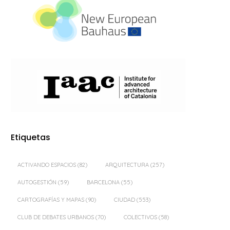
Etiquetas
ACTIVANDO ESPACIOS
(82)
ARQUITECTURA
(257)
AUTOGESTIÓN
(59)
BARCELONA
(55)
CARTOGRAFÍAS Y MAPAS
(90)
CIUDAD
(553)
CLUB DE DEBATES URBANOS
(70)
COLECTIVOS
(58)