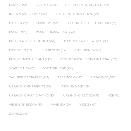
EUSKADI
(56)
EVENTOS
(298)
HERRAMIENTAS DIGITALES
(87)
INNOVACIÓN URBANA
(166)
LECTURAS DEMOSCÓPICAS
(79)
MADRID
(359)
MOVILIDAD
(57)
ORDENACIÓN DEL TERRITORIO
(61)
PAISAJE
(128)
PAISAJE TRANSVERSAL
(399)
PARTICIPACIÓN CIUDADANA
(494)
PROCESOS PARTICIPATIVOS
(58)
PROCOMÚN
(62)
REFERENCIAS
(83)
REFLEXIONES
(245)
REGENERACIÓN URBANA
(247)
REGENERACIÓN URBANA INTEGRAL
(135)
SMART CITIES
(63)
SOSTENIBILIDAD
(166)
TALLERES DE TRABAJO
(163)
TERRITORIO
(193)
URBANISMO
(596)
URBANISMO EMERGENTE
(95)
URBANISMO P2P
(138)
URBANISMO PARTICIPATIVO
(83)
URBANISMO TÁCTICO
(78)
VDB
(91)
VIRGEN DE BEGOÑA
(89)
VIVIENDA
(60)
VÍDEOS
(167)
ZARAGOZA
(64)