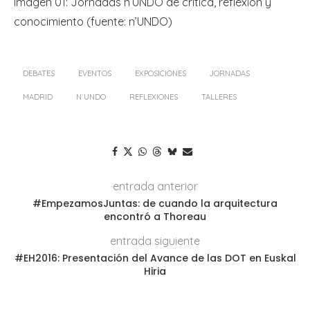
Imagen 01: Jornadas n’UNDO de crítica, reflexión y
conocimiento (fuente: n’UNDO)
DEBATES
EVENTOS
EXPOSICIONES
JORNADAS
MADRID
N´UNDO
REFLEXIONES
TALLERES
entrada anterior
#EmpezamosJuntas: de cuando la arquitectura
encontró a Thoreau
entrada siguiente
#EH2016: Presentación del Avance de las DOT en Euskal
Hiria