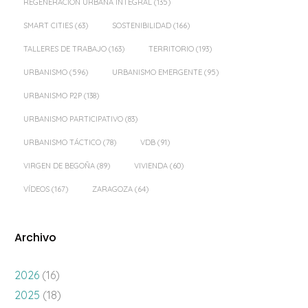
REGENERACIÓN URBANA INTEGRAL
(135)
SMART CITIES
(63)
SOSTENIBILIDAD
(166)
TALLERES DE TRABAJO
(163)
TERRITORIO
(193)
URBANISMO
(596)
URBANISMO EMERGENTE
(95)
URBANISMO P2P
(138)
URBANISMO PARTICIPATIVO
(83)
URBANISMO TÁCTICO
(78)
VDB
(91)
VIRGEN DE BEGOÑA
(89)
VIVIENDA
(60)
VÍDEOS
(167)
ZARAGOZA
(64)
Archivo
2026
(16)
2025
(18)