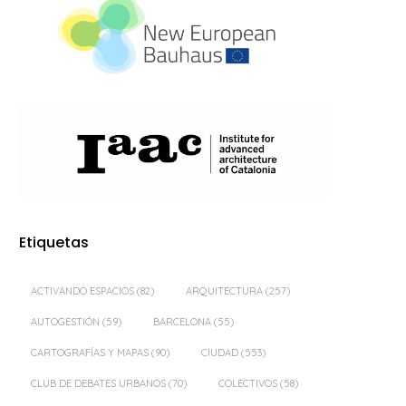
Etiquetas
ACTIVANDO ESPACIOS
(82)
ARQUITECTURA
(257)
AUTOGESTIÓN
(59)
BARCELONA
(55)
CARTOGRAFÍAS Y MAPAS
(90)
CIUDAD
(553)
CLUB DE DEBATES URBANOS
(70)
COLECTIVOS
(58)