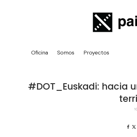
Oficina
Somos
Proyectos
#DOT_Euskadi: hacia u
terr
1