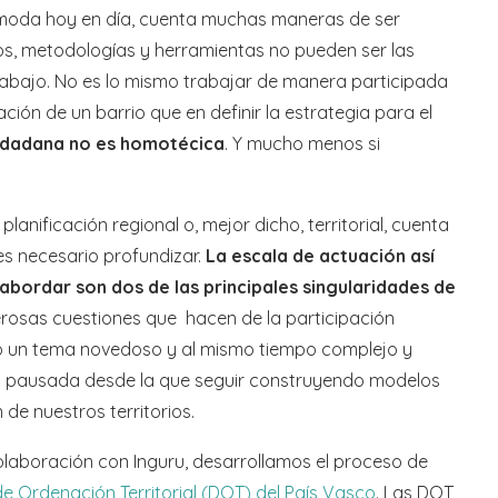
 moda hoy en día, cuenta muchas maneras de ser
dos, metodologías y herramientas no pueden ser las
rabajo. No es lo mismo trabajar de manera participada
ción de un barrio que en definir la estrategia para el
iudadana no es homotécica
. Y mucho menos si
 planificación regional o, mejor dicho, territorial, cuenta
es necesario profundizar.
La escala de actuación así
abordar son dos de las principales singularidades de
merosas cuestiones que hacen de la participación
rio un tema novedoso y al mismo tiempo complejo y
y pausada desde la que seguir construyendo modelos
de nuestros territorios.
olaboración con Inguru, desarrollamos el proceso de
 de Ordenación Territorial (DOT) del País Vasco
. Las DOT