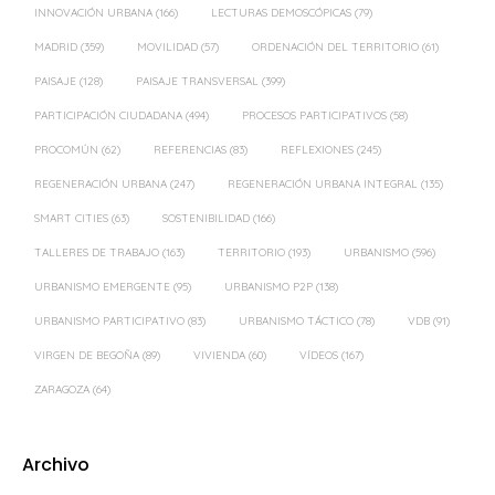
INNOVACIÓN URBANA
(166)
LECTURAS DEMOSCÓPICAS
(79)
MADRID
(359)
MOVILIDAD
(57)
ORDENACIÓN DEL TERRITORIO
(61)
PAISAJE
(128)
PAISAJE TRANSVERSAL
(399)
PARTICIPACIÓN CIUDADANA
(494)
PROCESOS PARTICIPATIVOS
(58)
PROCOMÚN
(62)
REFERENCIAS
(83)
REFLEXIONES
(245)
REGENERACIÓN URBANA
(247)
REGENERACIÓN URBANA INTEGRAL
(135)
SMART CITIES
(63)
SOSTENIBILIDAD
(166)
TALLERES DE TRABAJO
(163)
TERRITORIO
(193)
URBANISMO
(596)
URBANISMO EMERGENTE
(95)
URBANISMO P2P
(138)
URBANISMO PARTICIPATIVO
(83)
URBANISMO TÁCTICO
(78)
VDB
(91)
VIRGEN DE BEGOÑA
(89)
VIVIENDA
(60)
VÍDEOS
(167)
ZARAGOZA
(64)
Archivo