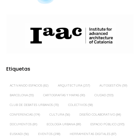
Etiquetas
ACTIVANDO ESPACIOS
(82)
ARQUITECTURA
(257)
AUTOGESTIÓN
(59)
BARCELONA
(55)
CARTOGRAFÍAS Y MAPAS
(90)
CIUDAD
(553)
CLUB DE DEBATES URBANOS
(70)
COLECTIVOS
(58)
CONFERENCIAS
(174)
CULTURA
(56)
DISEÑO COLABORATIVO
(84)
DOCUMENTOS
(81)
ECOLOGÍA URBANA
(89)
ESPACIO PÚBLICO
(293)
EUSKADI
(56)
EVENTOS
(298)
HERRAMIENTAS DIGITALES
(87)