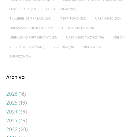
SMART CITIES
(63)
SOSTENIBILIDAD
(166)
TALLERES DE TRABAJO
(163)
TERRITORIO
(193)
URBANISMO
(596)
URBANISMO EMERGENTE
(95)
URBANISMO P2P
(138)
URBANISMO PARTICIPATIVO
(83)
URBANISMO TÁCTICO
(78)
VDB
(91)
VIRGEN DE BEGOÑA
(89)
VIVIENDA
(60)
VÍDEOS
(167)
ZARAGOZA
(64)
Archivo
2026
(16)
2025
(18)
2024
(39)
2023
(39)
2022
(28)