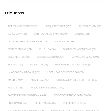
Etiquetas
ACTIVANDO ESPACIOS
(82)
ARQUITECTURA
(257)
AUTOGESTIÓN
(59)
BARCELONA
(55)
CARTOGRAFÍAS Y MAPAS
(90)
CIUDAD
(553)
CLUB DE DEBATES URBANOS
(70)
COLECTIVOS
(58)
CONFERENCIAS
(174)
CULTURA
(56)
DISEÑO COLABORATIVO
(84)
DOCUMENTOS
(81)
ECOLOGÍA URBANA
(89)
ESPACIO PÚBLICO
(293)
EUSKADI
(56)
EVENTOS
(298)
HERRAMIENTAS DIGITALES
(87)
INNOVACIÓN URBANA
(166)
LECTURAS DEMOSCÓPICAS
(79)
MADRID
(359)
MOVILIDAD
(57)
ORDENACIÓN DEL TERRITORIO
(61)
PAISAJE
(128)
PAISAJE TRANSVERSAL
(399)
PARTICIPACIÓN CIUDADANA
(494)
PROCESOS PARTICIPATIVOS
(58)
PROCOMÚN
(62)
REFERENCIAS
(83)
REFLEXIONES
(245)
REGENERACIÓN URBANA
(247)
REGENERACIÓN URBANA INTEGRAL
(135)