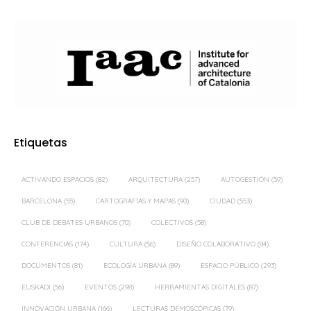
Etiquetas
ACTIVANDO ESPACIOS
(82)
ARQUITECTURA
(257)
AUTOGESTIÓN
(59)
BARCELONA
(55)
CARTOGRAFÍAS Y MAPAS
(90)
CIUDAD
(553)
CLUB DE DEBATES URBANOS
(70)
COLECTIVOS
(58)
CONFERENCIAS
(174)
CULTURA
(56)
DISEÑO COLABORATIVO
(84)
DOCUMENTOS
(81)
ECOLOGÍA URBANA
(89)
ESPACIO PÚBLICO
(293)
EUSKADI
(56)
EVENTOS
(298)
HERRAMIENTAS DIGITALES
(87)
INNOVACIÓN URBANA
(166)
LECTURAS DEMOSCÓPICAS
(79)