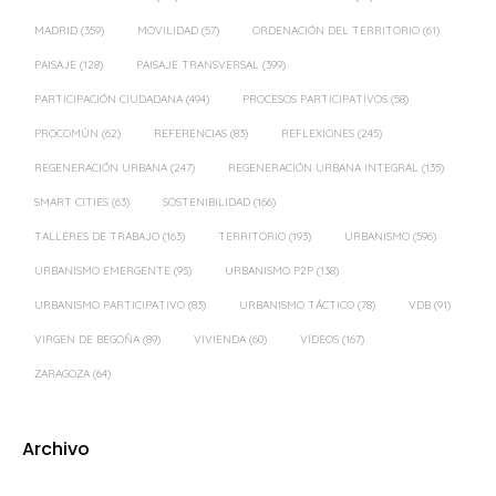
MADRID
(359)
MOVILIDAD
(57)
ORDENACIÓN DEL TERRITORIO
(61)
PAISAJE
(128)
PAISAJE TRANSVERSAL
(399)
PARTICIPACIÓN CIUDADANA
(494)
PROCESOS PARTICIPATIVOS
(58)
PROCOMÚN
(62)
REFERENCIAS
(83)
REFLEXIONES
(245)
REGENERACIÓN URBANA
(247)
REGENERACIÓN URBANA INTEGRAL
(135)
SMART CITIES
(63)
SOSTENIBILIDAD
(166)
TALLERES DE TRABAJO
(163)
TERRITORIO
(193)
URBANISMO
(596)
URBANISMO EMERGENTE
(95)
URBANISMO P2P
(138)
URBANISMO PARTICIPATIVO
(83)
URBANISMO TÁCTICO
(78)
VDB
(91)
VIRGEN DE BEGOÑA
(89)
VIVIENDA
(60)
VÍDEOS
(167)
ZARAGOZA
(64)
Archivo