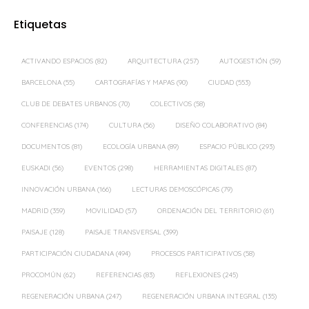
Etiquetas
ACTIVANDO ESPACIOS
(82)
ARQUITECTURA
(257)
AUTOGESTIÓN
(59)
BARCELONA
(55)
CARTOGRAFÍAS Y MAPAS
(90)
CIUDAD
(553)
CLUB DE DEBATES URBANOS
(70)
COLECTIVOS
(58)
CONFERENCIAS
(174)
CULTURA
(56)
DISEÑO COLABORATIVO
(84)
DOCUMENTOS
(81)
ECOLOGÍA URBANA
(89)
ESPACIO PÚBLICO
(293)
EUSKADI
(56)
EVENTOS
(298)
HERRAMIENTAS DIGITALES
(87)
INNOVACIÓN URBANA
(166)
LECTURAS DEMOSCÓPICAS
(79)
MADRID
(359)
MOVILIDAD
(57)
ORDENACIÓN DEL TERRITORIO
(61)
PAISAJE
(128)
PAISAJE TRANSVERSAL
(399)
PARTICIPACIÓN CIUDADANA
(494)
PROCESOS PARTICIPATIVOS
(58)
PROCOMÚN
(62)
REFERENCIAS
(83)
REFLEXIONES
(245)
REGENERACIÓN URBANA
(247)
REGENERACIÓN URBANA INTEGRAL
(135)