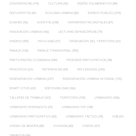
CONFERENCIAS
(174)
CULTURA
(56)
DISEÑO COLABORATIVO
(84)
DOCUMENTOS
(81)
ECOLOGÍA URBANA
(89)
ESPACIO PÚBLICO
(293)
EUSKADI
(56)
EVENTOS
(298)
HERRAMIENTAS DIGITALES
(87)
INNOVACIÓN URBANA
(166)
LECTURAS DEMOSCÓPICAS
(79)
MADRID
(359)
MOVILIDAD
(57)
ORDENACIÓN DEL TERRITORIO
(61)
PAISAJE
(128)
PAISAJE TRANSVERSAL
(399)
PARTICIPACIÓN CIUDADANA
(494)
PROCESOS PARTICIPATIVOS
(58)
PROCOMÚN
(62)
REFERENCIAS
(83)
REFLEXIONES
(245)
REGENERACIÓN URBANA
(247)
REGENERACIÓN URBANA INTEGRAL
(135)
SMART CITIES
(63)
SOSTENIBILIDAD
(166)
TALLERES DE TRABAJO
(163)
TERRITORIO
(193)
URBANISMO
(596)
URBANISMO EMERGENTE
(95)
URBANISMO P2P
(138)
URBANISMO PARTICIPATIVO
(83)
URBANISMO TÁCTICO
(78)
VDB
(91)
VIRGEN DE BEGOÑA
(89)
VIVIENDA
(60)
VÍDEOS
(167)
ZARAGOZA
(64)