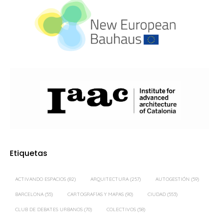
Etiquetas
ACTIVANDO ESPACIOS
(82)
ARQUITECTURA
(257)
AUTOGESTIÓN
(59)
BARCELONA
(55)
CARTOGRAFÍAS Y MAPAS
(90)
CIUDAD
(553)
CLUB DE DEBATES URBANOS
(70)
COLECTIVOS
(58)