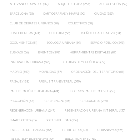
ACTIVANDO ESPACIOS
(82)
ARQUITECTURA
(257)
AUTOGESTIÓN
(59)
BARCELONA
(55)
CARTOGRAFÍAS Y MAPAS
(90)
CIUDAD
(553)
CLUB DE DEBATES URBANOS
(70)
COLECTIVOS
(58)
CONFERENCIAS
(174)
CULTURA
(56)
DISEÑO COLABORATIVO
(84)
DOCUMENTOS
(81)
ECOLOGÍA URBANA
(89)
ESPACIO PÚBLICO
(293)
EUSKADI
(56)
EVENTOS
(298)
HERRAMIENTAS DIGITALES
(87)
INNOVACIÓN URBANA
(166)
LECTURAS DEMOSCÓPICAS
(79)
MADRID
(359)
MOVILIDAD
(57)
ORDENACIÓN DEL TERRITORIO
(61)
PAISAJE
(128)
PAISAJE TRANSVERSAL
(399)
PARTICIPACIÓN CIUDADANA
(494)
PROCESOS PARTICIPATIVOS
(58)
PROCOMÚN
(62)
REFERENCIAS
(83)
REFLEXIONES
(245)
REGENERACIÓN URBANA
(247)
REGENERACIÓN URBANA INTEGRAL
(135)
SMART CITIES
(63)
SOSTENIBILIDAD
(166)
TALLERES DE TRABAJO
(163)
TERRITORIO
(193)
URBANISMO
(596)
URBANISMO EMERGENTE
(95)
URBANISMO P2P
(138)