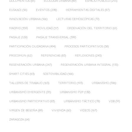
DOCUMENTOS
(81)
ECOLOGÍA URBANA
(89)
ESPACIO PÚBLICO
(293)
EUSKADI
(56)
EVENTOS
(298)
HERRAMIENTAS DIGITALES
(87)
INNOVACIÓN URBANA
(166)
LECTURAS DEMOSCÓPICAS
(79)
MADRID
(359)
MOVILIDAD
(57)
ORDENACIÓN DEL TERRITORIO
(61)
PAISAJE
(128)
PAISAJE TRANSVERSAL
(399)
PARTICIPACIÓN CIUDADANA
(494)
PROCESOS PARTICIPATIVOS
(58)
PROCOMÚN
(62)
REFERENCIAS
(83)
REFLEXIONES
(245)
REGENERACIÓN URBANA
(247)
REGENERACIÓN URBANA INTEGRAL
(135)
SMART CITIES
(63)
SOSTENIBILIDAD
(166)
TALLERES DE TRABAJO
(163)
TERRITORIO
(193)
URBANISMO
(596)
URBANISMO EMERGENTE
(95)
URBANISMO P2P
(138)
URBANISMO PARTICIPATIVO
(83)
URBANISMO TÁCTICO
(78)
VDB
(91)
VIRGEN DE BEGOÑA
(89)
VIVIENDA
(60)
VÍDEOS
(167)
ZARAGOZA
(64)