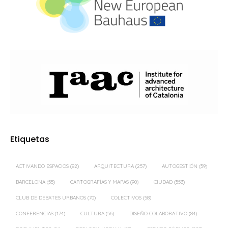
Etiquetas
ACTIVANDO ESPACIOS
(82)
ARQUITECTURA
(257)
AUTOGESTIÓN
(59)
BARCELONA
(55)
CARTOGRAFÍAS Y MAPAS
(90)
CIUDAD
(553)
CLUB DE DEBATES URBANOS
(70)
COLECTIVOS
(58)
CONFERENCIAS
(174)
CULTURA
(56)
DISEÑO COLABORATIVO
(84)