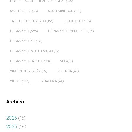
REGENERACIÓN URBANA INTEGRAL
(135)
SMART CITIES
(63)
SOSTENIBILIDAD
(166)
TALLERES DE TRABAJO
(163)
TERRITORIO
(193)
URBANISMO
(596)
URBANISMO EMERGENTE
(95)
URBANISMO P2P
(138)
URBANISMO PARTICIPATIVO
(83)
URBANISMO TÁCTICO
(78)
VDB
(91)
VIRGEN DE BEGOÑA
(89)
VIVIENDA
(60)
VÍDEOS
(167)
ZARAGOZA
(64)
Archivo
2026
(16)
2025
(18)