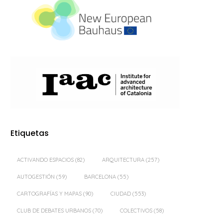
Etiquetas
ACTIVANDO ESPACIOS
(82)
ARQUITECTURA
(257)
AUTOGESTIÓN
(59)
BARCELONA
(55)
CARTOGRAFÍAS Y MAPAS
(90)
CIUDAD
(553)
CLUB DE DEBATES URBANOS
(70)
COLECTIVOS
(58)