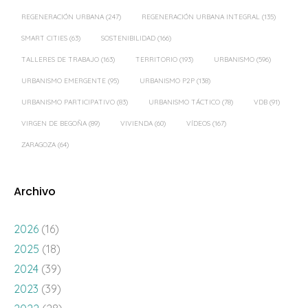
REGENERACIÓN URBANA
(247)
REGENERACIÓN URBANA INTEGRAL
(135)
SMART CITIES
(63)
SOSTENIBILIDAD
(166)
TALLERES DE TRABAJO
(163)
TERRITORIO
(193)
URBANISMO
(596)
URBANISMO EMERGENTE
(95)
URBANISMO P2P
(138)
URBANISMO PARTICIPATIVO
(83)
URBANISMO TÁCTICO
(78)
VDB
(91)
VIRGEN DE BEGOÑA
(89)
VIVIENDA
(60)
VÍDEOS
(167)
ZARAGOZA
(64)
Archivo
2026
(16)
2025
(18)
2024
(39)
2023
(39)