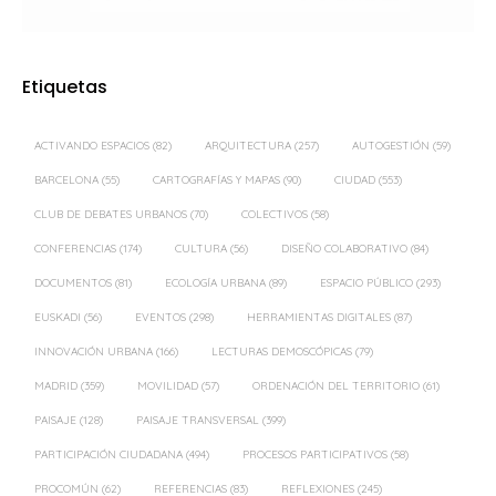
Etiquetas
ACTIVANDO ESPACIOS
(82)
ARQUITECTURA
(257)
AUTOGESTIÓN
(59)
BARCELONA
(55)
CARTOGRAFÍAS Y MAPAS
(90)
CIUDAD
(553)
CLUB DE DEBATES URBANOS
(70)
COLECTIVOS
(58)
CONFERENCIAS
(174)
CULTURA
(56)
DISEÑO COLABORATIVO
(84)
DOCUMENTOS
(81)
ECOLOGÍA URBANA
(89)
ESPACIO PÚBLICO
(293)
EUSKADI
(56)
EVENTOS
(298)
HERRAMIENTAS DIGITALES
(87)
INNOVACIÓN URBANA
(166)
LECTURAS DEMOSCÓPICAS
(79)
MADRID
(359)
MOVILIDAD
(57)
ORDENACIÓN DEL TERRITORIO
(61)
PAISAJE
(128)
PAISAJE TRANSVERSAL
(399)
PARTICIPACIÓN CIUDADANA
(494)
PROCESOS PARTICIPATIVOS
(58)
PROCOMÚN
(62)
REFERENCIAS
(83)
REFLEXIONES
(245)