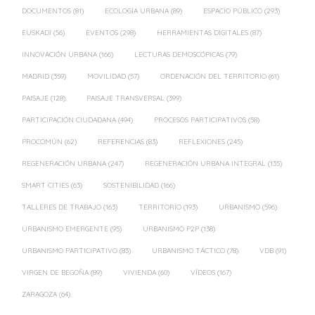
DOCUMENTOS
(81)
ECOLOGÍA URBANA
(89)
ESPACIO PÚBLICO
(293)
EUSKADI
(56)
EVENTOS
(298)
HERRAMIENTAS DIGITALES
(87)
INNOVACIÓN URBANA
(166)
LECTURAS DEMOSCÓPICAS
(79)
MADRID
(359)
MOVILIDAD
(57)
ORDENACIÓN DEL TERRITORIO
(61)
PAISAJE
(128)
PAISAJE TRANSVERSAL
(399)
PARTICIPACIÓN CIUDADANA
(494)
PROCESOS PARTICIPATIVOS
(58)
PROCOMÚN
(62)
REFERENCIAS
(83)
REFLEXIONES
(245)
REGENERACIÓN URBANA
(247)
REGENERACIÓN URBANA INTEGRAL
(135)
SMART CITIES
(63)
SOSTENIBILIDAD
(166)
TALLERES DE TRABAJO
(163)
TERRITORIO
(193)
URBANISMO
(596)
URBANISMO EMERGENTE
(95)
URBANISMO P2P
(138)
URBANISMO PARTICIPATIVO
(83)
URBANISMO TÁCTICO
(78)
VDB
(91)
VIRGEN DE BEGOÑA
(89)
VIVIENDA
(60)
VÍDEOS
(167)
ZARAGOZA
(64)