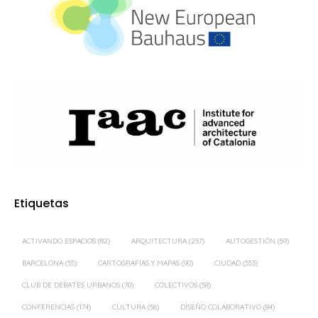
Etiquetas
ACTIVANDO ESPACIOS
(82)
ARQUITECTURA
(257)
AUTOGESTIÓN
(59)
BARCELONA
(55)
CARTOGRAFÍAS Y MAPAS
(90)
CIUDAD
(553)
CLUB DE DEBATES URBANOS
(70)
COLECTIVOS
(58)
CONFERENCIAS
(174)
CULTURA
(56)
DISEÑO COLABORATIVO
(84)