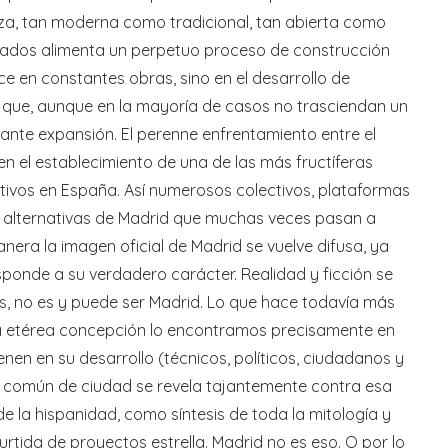
za, tan moderna como tradicional, tan abierta como
ntados alimenta un perpetuo proceso de construcción
e en constantes obras, sino en el desarrollo de
s que, aunque en la mayoría de casos no trasciendan un
tante expansión. El perenne enfrentamiento entre el
 en el establecimiento de una de las más fructíferas
ativos en España. Así numerosos colectivos, plataformas
s alternativas de Madrid que muchas veces pasan a
nera la imagen oficial de Madrid se vuelve difusa, ya
ponde a su verdadero carácter. Realidad y ficción se
s, no es y puede ser Madrid. Lo que hace todavía más
 esa etérea concepción lo encontramos precisamente en
enen en su desarrollo (técnicos, políticos, ciudadanos y
 común de ciudad se revela tajantemente contra esa
a hispanidad, como síntesis de toda la mitología y
tida de proyectos estrella. Madrid no es eso. O por lo