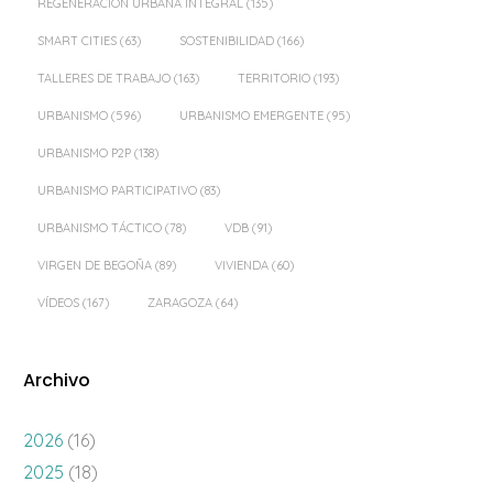
REGENERACIÓN URBANA INTEGRAL
(135)
SMART CITIES
(63)
SOSTENIBILIDAD
(166)
TALLERES DE TRABAJO
(163)
TERRITORIO
(193)
URBANISMO
(596)
URBANISMO EMERGENTE
(95)
URBANISMO P2P
(138)
URBANISMO PARTICIPATIVO
(83)
URBANISMO TÁCTICO
(78)
VDB
(91)
VIRGEN DE BEGOÑA
(89)
VIVIENDA
(60)
VÍDEOS
(167)
ZARAGOZA
(64)
Archivo
2026
(16)
2025
(18)