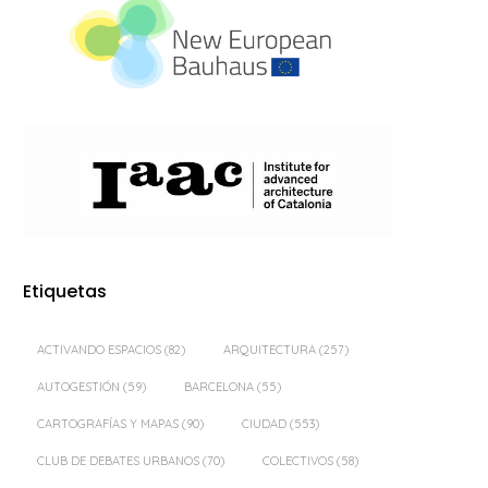
Etiquetas
ACTIVANDO ESPACIOS
(82)
ARQUITECTURA
(257)
AUTOGESTIÓN
(59)
BARCELONA
(55)
CARTOGRAFÍAS Y MAPAS
(90)
CIUDAD
(553)
CLUB DE DEBATES URBANOS
(70)
COLECTIVOS
(58)