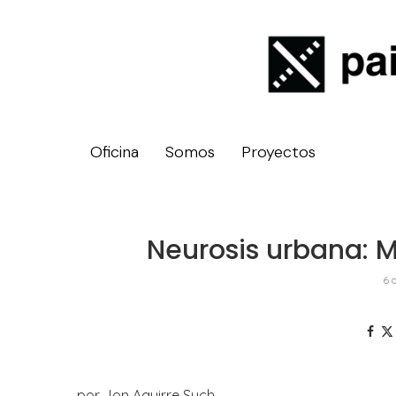
Oficina
Somos
Proyectos
Neurosis urbana: M
6 
por Jon Aguirre Such