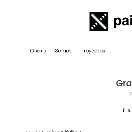
Oficina
Somos
Proyectos
Gra
2
por Ramiro Aznar Ballarín