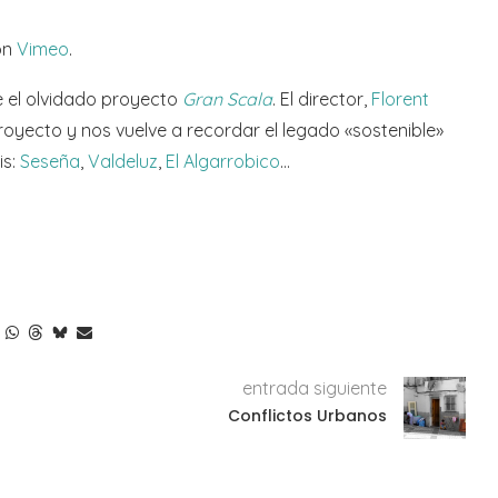
on
Vimeo
.
 el olvidado proyecto
Gran Scala
. El director,
Florent
royecto y nos vuelve a recordar el legado «sostenible»
is:
Seseña
,
Valdeluz
,
El Algarrobico
…
entrada siguiente
Conflictos Urbanos