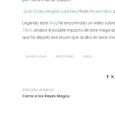
Gran Scala (english subtitles)
from
florent tillon
Leyendo este
blog
he encontrado un vídeo sobre
Tillon
, analiza el posible impacto de este mega-p
que ha dejado ese
boom
que acabo en esta cris
RAMIRO AZNAR
REFLEXIONES
VÍDEOS
entrada anterior
Carta a los Reyes Magos