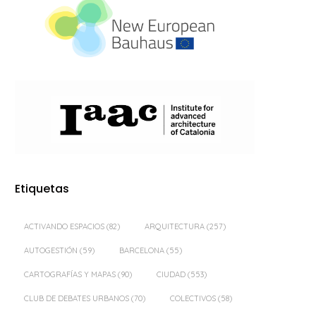
Etiquetas
ACTIVANDO ESPACIOS
(82)
ARQUITECTURA
(257)
AUTOGESTIÓN
(59)
BARCELONA
(55)
CARTOGRAFÍAS Y MAPAS
(90)
CIUDAD
(553)
CLUB DE DEBATES URBANOS
(70)
COLECTIVOS
(58)