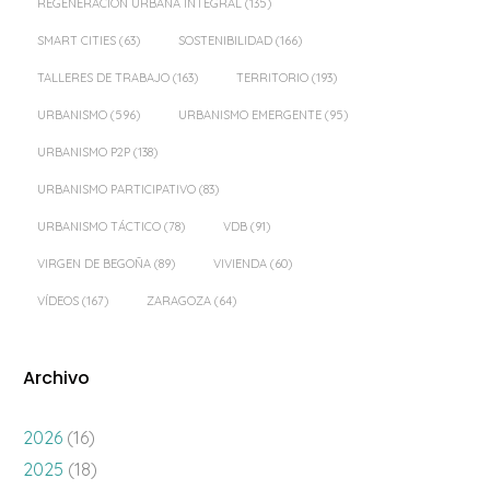
REGENERACIÓN URBANA INTEGRAL
(135)
SMART CITIES
(63)
SOSTENIBILIDAD
(166)
TALLERES DE TRABAJO
(163)
TERRITORIO
(193)
URBANISMO
(596)
URBANISMO EMERGENTE
(95)
URBANISMO P2P
(138)
URBANISMO PARTICIPATIVO
(83)
URBANISMO TÁCTICO
(78)
VDB
(91)
VIRGEN DE BEGOÑA
(89)
VIVIENDA
(60)
VÍDEOS
(167)
ZARAGOZA
(64)
Archivo
2026
(16)
2025
(18)