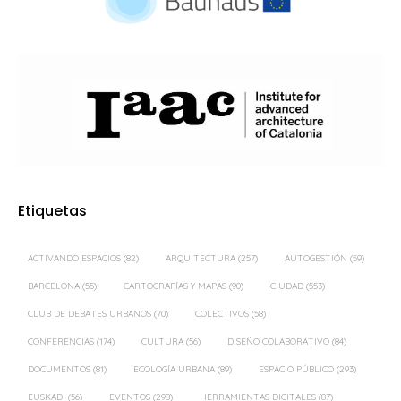
Etiquetas
ACTIVANDO ESPACIOS
(82)
ARQUITECTURA
(257)
AUTOGESTIÓN
(59)
BARCELONA
(55)
CARTOGRAFÍAS Y MAPAS
(90)
CIUDAD
(553)
CLUB DE DEBATES URBANOS
(70)
COLECTIVOS
(58)
CONFERENCIAS
(174)
CULTURA
(56)
DISEÑO COLABORATIVO
(84)
DOCUMENTOS
(81)
ECOLOGÍA URBANA
(89)
ESPACIO PÚBLICO
(293)
EUSKADI
(56)
EVENTOS
(298)
HERRAMIENTAS DIGITALES
(87)