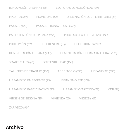
INNOVACIÓN URBANA
(166)
LECTURAS DEMOSCÓPICAS
(79)
MADRID
(359)
MOVILIDAD
(57)
ORDENACIÓN DEL TERRITORIO
(61)
PAISAJE
(128)
PAISAJE TRANSVERSAL
(399)
PARTICIPACIÓN CIUDADANA
(494)
PROCESOS PARTICIPATIVOS
(58)
PROCOMÚN
(62)
REFERENCIAS
(83)
REFLEXIONES
(245)
REGENERACIÓN URBANA
(247)
REGENERACIÓN URBANA INTEGRAL
(135)
SMART CITIES
(63)
SOSTENIBILIDAD
(166)
TALLERES DE TRABAJO
(163)
TERRITORIO
(193)
URBANISMO
(596)
URBANISMO EMERGENTE
(95)
URBANISMO P2P
(138)
URBANISMO PARTICIPATIVO
(83)
URBANISMO TÁCTICO
(78)
VDB
(91)
VIRGEN DE BEGOÑA
(89)
VIVIENDA
(60)
VÍDEOS
(167)
ZARAGOZA
(64)
Archivo