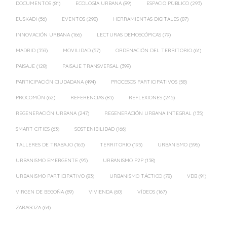
DOCUMENTOS
(81)
ECOLOGÍA URBANA
(89)
ESPACIO PÚBLICO
(293)
EUSKADI
(56)
EVENTOS
(298)
HERRAMIENTAS DIGITALES
(87)
INNOVACIÓN URBANA
(166)
LECTURAS DEMOSCÓPICAS
(79)
MADRID
(359)
MOVILIDAD
(57)
ORDENACIÓN DEL TERRITORIO
(61)
PAISAJE
(128)
PAISAJE TRANSVERSAL
(399)
PARTICIPACIÓN CIUDADANA
(494)
PROCESOS PARTICIPATIVOS
(58)
PROCOMÚN
(62)
REFERENCIAS
(83)
REFLEXIONES
(245)
REGENERACIÓN URBANA
(247)
REGENERACIÓN URBANA INTEGRAL
(135)
SMART CITIES
(63)
SOSTENIBILIDAD
(166)
TALLERES DE TRABAJO
(163)
TERRITORIO
(193)
URBANISMO
(596)
URBANISMO EMERGENTE
(95)
URBANISMO P2P
(138)
URBANISMO PARTICIPATIVO
(83)
URBANISMO TÁCTICO
(78)
VDB
(91)
VIRGEN DE BEGOÑA
(89)
VIVIENDA
(60)
VÍDEOS
(167)
ZARAGOZA
(64)