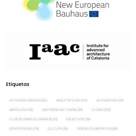
Etiquetas
ACTIVANDO ESPACIOS
(82)
ARQUITECTURA
(257)
AUTOGESTIÓN
(59)
BARCELONA
(55)
CARTOGRAFÍAS Y MAPAS
(90)
CIUDAD
(553)
CLUB DE DEBATES URBANOS
(70)
COLECTIVOS
(58)
CONFERENCIAS
(174)
CULTURA
(56)
DISEÑO COLABORATIVO
(84)