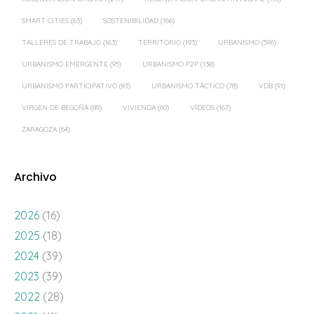
SMART CITIES
(63)
SOSTENIBILIDAD
(166)
TALLERES DE TRABAJO
(163)
TERRITORIO
(193)
URBANISMO
(596)
URBANISMO EMERGENTE
(95)
URBANISMO P2P
(138)
URBANISMO PARTICIPATIVO
(83)
URBANISMO TÁCTICO
(78)
VDB
(91)
VIRGEN DE BEGOÑA
(89)
VIVIENDA
(60)
VÍDEOS
(167)
ZARAGOZA
(64)
Archivo
2026
(16)
2025
(18)
2024
(39)
2023
(39)
2022
(28)