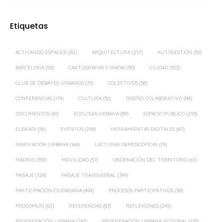
Etiquetas
ACTIVANDO ESPACIOS
(82)
ARQUITECTURA
(257)
AUTOGESTIÓN
(59)
BARCELONA
(55)
CARTOGRAFÍAS Y MAPAS
(90)
CIUDAD
(553)
CLUB DE DEBATES URBANOS
(70)
COLECTIVOS
(58)
CONFERENCIAS
(174)
CULTURA
(56)
DISEÑO COLABORATIVO
(84)
DOCUMENTOS
(81)
ECOLOGÍA URBANA
(89)
ESPACIO PÚBLICO
(293)
EUSKADI
(56)
EVENTOS
(298)
HERRAMIENTAS DIGITALES
(87)
INNOVACIÓN URBANA
(166)
LECTURAS DEMOSCÓPICAS
(79)
MADRID
(359)
MOVILIDAD
(57)
ORDENACIÓN DEL TERRITORIO
(61)
PAISAJE
(128)
PAISAJE TRANSVERSAL
(399)
PARTICIPACIÓN CIUDADANA
(494)
PROCESOS PARTICIPATIVOS
(58)
PROCOMÚN
(62)
REFERENCIAS
(83)
REFLEXIONES
(245)
REGENERACIÓN URBANA
(247)
REGENERACIÓN URBANA INTEGRAL
(135)