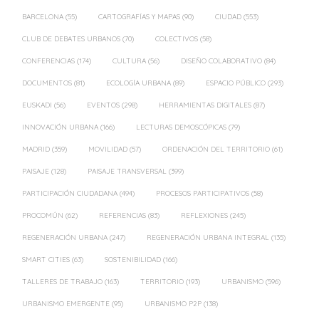
BARCELONA
(55)
CARTOGRAFÍAS Y MAPAS
(90)
CIUDAD
(553)
CLUB DE DEBATES URBANOS
(70)
COLECTIVOS
(58)
CONFERENCIAS
(174)
CULTURA
(56)
DISEÑO COLABORATIVO
(84)
DOCUMENTOS
(81)
ECOLOGÍA URBANA
(89)
ESPACIO PÚBLICO
(293)
EUSKADI
(56)
EVENTOS
(298)
HERRAMIENTAS DIGITALES
(87)
INNOVACIÓN URBANA
(166)
LECTURAS DEMOSCÓPICAS
(79)
MADRID
(359)
MOVILIDAD
(57)
ORDENACIÓN DEL TERRITORIO
(61)
PAISAJE
(128)
PAISAJE TRANSVERSAL
(399)
PARTICIPACIÓN CIUDADANA
(494)
PROCESOS PARTICIPATIVOS
(58)
PROCOMÚN
(62)
REFERENCIAS
(83)
REFLEXIONES
(245)
REGENERACIÓN URBANA
(247)
REGENERACIÓN URBANA INTEGRAL
(135)
SMART CITIES
(63)
SOSTENIBILIDAD
(166)
TALLERES DE TRABAJO
(163)
TERRITORIO
(193)
URBANISMO
(596)
URBANISMO EMERGENTE
(95)
URBANISMO P2P
(138)