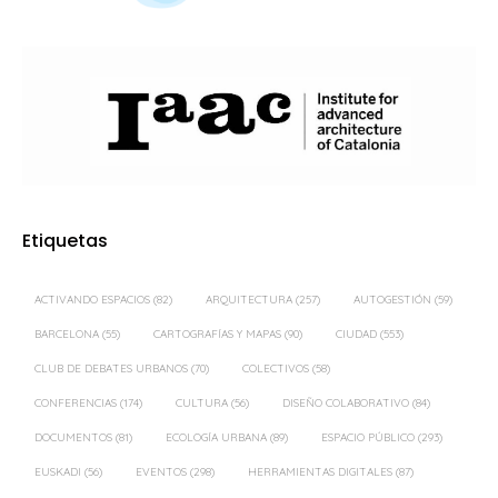
Etiquetas
ACTIVANDO ESPACIOS
(82)
ARQUITECTURA
(257)
AUTOGESTIÓN
(59)
BARCELONA
(55)
CARTOGRAFÍAS Y MAPAS
(90)
CIUDAD
(553)
CLUB DE DEBATES URBANOS
(70)
COLECTIVOS
(58)
CONFERENCIAS
(174)
CULTURA
(56)
DISEÑO COLABORATIVO
(84)
DOCUMENTOS
(81)
ECOLOGÍA URBANA
(89)
ESPACIO PÚBLICO
(293)
EUSKADI
(56)
EVENTOS
(298)
HERRAMIENTAS DIGITALES
(87)