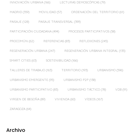
INNOVACIÓN URBANA
(166)
LECTURAS DEMOSCÓPICAS
(79)
MADRID
(359)
MOVILIDAD
(57)
ORDENACIÓN DEL TERRITORIO
(61)
PAISAJE
(128)
PAISAJE TRANSVERSAL
(399)
PARTICIPACIÓN CIUDADANA
(494)
PROCESOS PARTICIPATIVOS
(58)
PROCOMÚN
(62)
REFERENCIAS
(83)
REFLEXIONES
(245)
REGENERACIÓN URBANA
(247)
REGENERACIÓN URBANA INTEGRAL
(135)
SMART CITIES
(63)
SOSTENIBILIDAD
(166)
TALLERES DE TRABAJO
(163)
TERRITORIO
(193)
URBANISMO
(596)
URBANISMO EMERGENTE
(95)
URBANISMO P2P
(138)
URBANISMO PARTICIPATIVO
(83)
URBANISMO TÁCTICO
(78)
VDB
(91)
VIRGEN DE BEGOÑA
(89)
VIVIENDA
(60)
VÍDEOS
(167)
ZARAGOZA
(64)
Archivo