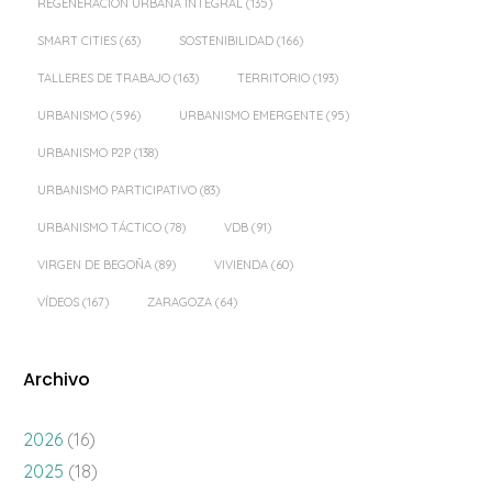
REGENERACIÓN URBANA INTEGRAL
(135)
SMART CITIES
(63)
SOSTENIBILIDAD
(166)
TALLERES DE TRABAJO
(163)
TERRITORIO
(193)
URBANISMO
(596)
URBANISMO EMERGENTE
(95)
URBANISMO P2P
(138)
URBANISMO PARTICIPATIVO
(83)
URBANISMO TÁCTICO
(78)
VDB
(91)
VIRGEN DE BEGOÑA
(89)
VIVIENDA
(60)
VÍDEOS
(167)
ZARAGOZA
(64)
Archivo
2026
(16)
2025
(18)