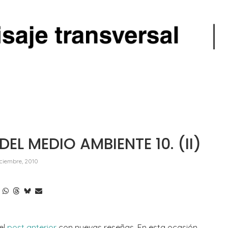
L MEDIO AMBIENTE 10. (II)
iciembre, 2010
el
post anterior
con nuevas reseñas. En esta ocasión