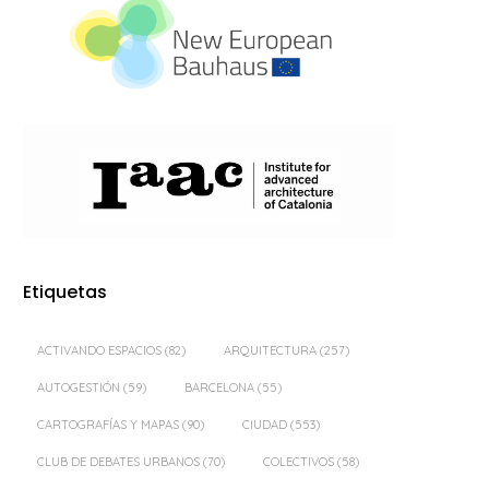
Etiquetas
ACTIVANDO ESPACIOS
(82)
ARQUITECTURA
(257)
AUTOGESTIÓN
(59)
BARCELONA
(55)
CARTOGRAFÍAS Y MAPAS
(90)
CIUDAD
(553)
CLUB DE DEBATES URBANOS
(70)
COLECTIVOS
(58)