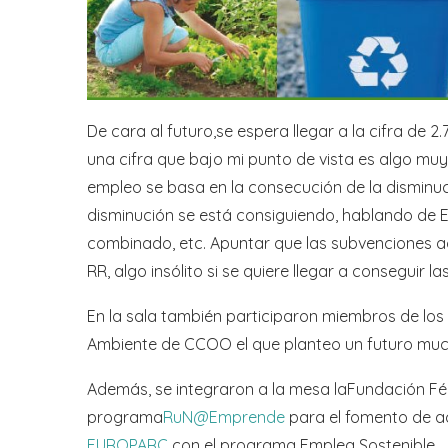
De cara al futuro,se espera llegar a la cifra de
una cifra que bajo mi punto de vista es algo muy 
empleo se basa en la consecución de la disminuci
disminución se está consiguiendo, hablando de E
combinado, etc. Apuntar que las subvenciones actu
RR, algo insólito si se quiere llegar a conseguir 
En la sala también participaron miembros de los 
Ambiente de CCOO el que planteo un futuro much
Además, se integraron a la mesa laFundación Fé
programa
RuN@Emprende
para el fomento de ac
EUROPARC
con el programa Emplea Sostenible.