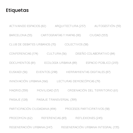
Etiquetas
ACTIVANDO ESPACIOS
(82)
ARQUITECTURA
(257)
AUTOGESTIÓN
(59)
BARCELONA
(55)
CARTOGRAFÍAS Y MAPAS
(90)
CIUDAD
(553)
CLUB DE DEBATES URBANOS
(70)
COLECTIVOS
(58)
CONFERENCIAS
(174)
CULTURA
(56)
DISEÑO COLABORATIVO
(84)
DOCUMENTOS
(81)
ECOLOGÍA URBANA
(89)
ESPACIO PÚBLICO
(293)
EUSKADI
(56)
EVENTOS
(298)
HERRAMIENTAS DIGITALES
(87)
INNOVACIÓN URBANA
(166)
LECTURAS DEMOSCÓPICAS
(79)
MADRID
(359)
MOVILIDAD
(57)
ORDENACIÓN DEL TERRITORIO
(61)
PAISAJE
(128)
PAISAJE TRANSVERSAL
(399)
PARTICIPACIÓN CIUDADANA
(494)
PROCESOS PARTICIPATIVOS
(58)
PROCOMÚN
(62)
REFERENCIAS
(83)
REFLEXIONES
(245)
REGENERACIÓN URBANA
(247)
REGENERACIÓN URBANA INTEGRAL
(135)