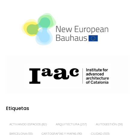
Etiquetas
ACTIVANDO ESPACIOS
(82)
ARQUITECTURA
(257)
AUTOGESTIÓN
(59)
BARCELONA
(55)
CARTOGRAFÍAS Y MAPAS
(90)
CIUDAD
(553)