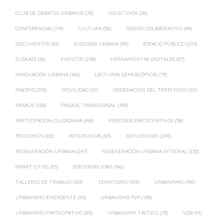
CLUB DE DEBATES URBANOS
(70)
COLECTIVOS
(58)
CONFERENCIAS
(174)
CULTURA
(56)
DISEÑO COLABORATIVO
(84)
DOCUMENTOS
(81)
ECOLOGÍA URBANA
(89)
ESPACIO PÚBLICO
(293)
EUSKADI
(56)
EVENTOS
(298)
HERRAMIENTAS DIGITALES
(87)
INNOVACIÓN URBANA
(166)
LECTURAS DEMOSCÓPICAS
(79)
MADRID
(359)
MOVILIDAD
(57)
ORDENACIÓN DEL TERRITORIO
(61)
PAISAJE
(128)
PAISAJE TRANSVERSAL
(399)
PARTICIPACIÓN CIUDADANA
(494)
PROCESOS PARTICIPATIVOS
(58)
PROCOMÚN
(62)
REFERENCIAS
(83)
REFLEXIONES
(245)
REGENERACIÓN URBANA
(247)
REGENERACIÓN URBANA INTEGRAL
(135)
SMART CITIES
(63)
SOSTENIBILIDAD
(166)
TALLERES DE TRABAJO
(163)
TERRITORIO
(193)
URBANISMO
(596)
URBANISMO EMERGENTE
(95)
URBANISMO P2P
(138)
URBANISMO PARTICIPATIVO
(83)
URBANISMO TÁCTICO
(78)
VDB
(91)