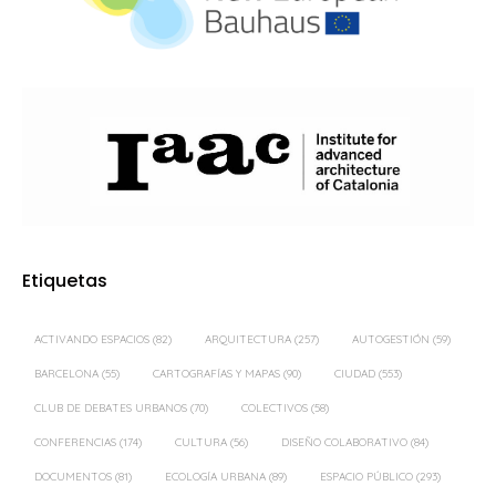
Etiquetas
ACTIVANDO ESPACIOS
(82)
ARQUITECTURA
(257)
AUTOGESTIÓN
(59)
BARCELONA
(55)
CARTOGRAFÍAS Y MAPAS
(90)
CIUDAD
(553)
CLUB DE DEBATES URBANOS
(70)
COLECTIVOS
(58)
CONFERENCIAS
(174)
CULTURA
(56)
DISEÑO COLABORATIVO
(84)
DOCUMENTOS
(81)
ECOLOGÍA URBANA
(89)
ESPACIO PÚBLICO
(293)