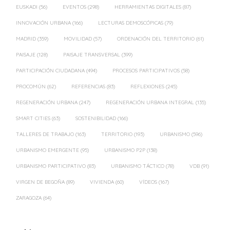
EUSKADI
(56)
EVENTOS
(298)
HERRAMIENTAS DIGITALES
(87)
INNOVACIÓN URBANA
(166)
LECTURAS DEMOSCÓPICAS
(79)
MADRID
(359)
MOVILIDAD
(57)
ORDENACIÓN DEL TERRITORIO
(61)
PAISAJE
(128)
PAISAJE TRANSVERSAL
(399)
PARTICIPACIÓN CIUDADANA
(494)
PROCESOS PARTICIPATIVOS
(58)
PROCOMÚN
(62)
REFERENCIAS
(83)
REFLEXIONES
(245)
REGENERACIÓN URBANA
(247)
REGENERACIÓN URBANA INTEGRAL
(135)
SMART CITIES
(63)
SOSTENIBILIDAD
(166)
TALLERES DE TRABAJO
(163)
TERRITORIO
(193)
URBANISMO
(596)
URBANISMO EMERGENTE
(95)
URBANISMO P2P
(138)
URBANISMO PARTICIPATIVO
(83)
URBANISMO TÁCTICO
(78)
VDB
(91)
VIRGEN DE BEGOÑA
(89)
VIVIENDA
(60)
VÍDEOS
(167)
ZARAGOZA
(64)