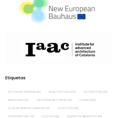
Etiquetas
ACTIVANDO ESPACIOS
(82)
ARQUITECTURA
(257)
AUTOGESTIÓN
(59)
BARCELONA
(55)
CARTOGRAFÍAS Y MAPAS
(90)
CIUDAD
(553)
CLUB DE DEBATES URBANOS
(70)
COLECTIVOS
(58)
CONFERENCIAS
(174)
CULTURA
(56)
DISEÑO COLABORATIVO
(84)