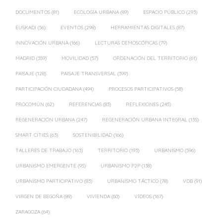
DOCUMENTOS
(81)
ECOLOGÍA URBANA
(89)
ESPACIO PÚBLICO
(293)
EUSKADI
(56)
EVENTOS
(298)
HERRAMIENTAS DIGITALES
(87)
INNOVACIÓN URBANA
(166)
LECTURAS DEMOSCÓPICAS
(79)
MADRID
(359)
MOVILIDAD
(57)
ORDENACIÓN DEL TERRITORIO
(61)
PAISAJE
(128)
PAISAJE TRANSVERSAL
(399)
PARTICIPACIÓN CIUDADANA
(494)
PROCESOS PARTICIPATIVOS
(58)
PROCOMÚN
(62)
REFERENCIAS
(83)
REFLEXIONES
(245)
REGENERACIÓN URBANA
(247)
REGENERACIÓN URBANA INTEGRAL
(135)
SMART CITIES
(63)
SOSTENIBILIDAD
(166)
TALLERES DE TRABAJO
(163)
TERRITORIO
(193)
URBANISMO
(596)
URBANISMO EMERGENTE
(95)
URBANISMO P2P
(138)
URBANISMO PARTICIPATIVO
(83)
URBANISMO TÁCTICO
(78)
VDB
(91)
VIRGEN DE BEGOÑA
(89)
VIVIENDA
(60)
VÍDEOS
(167)
ZARAGOZA
(64)