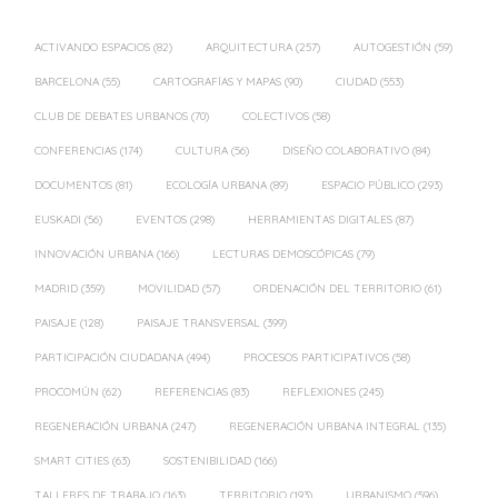
ACTIVANDO ESPACIOS
(82)
ARQUITECTURA
(257)
AUTOGESTIÓN
(59)
BARCELONA
(55)
CARTOGRAFÍAS Y MAPAS
(90)
CIUDAD
(553)
CLUB DE DEBATES URBANOS
(70)
COLECTIVOS
(58)
CONFERENCIAS
(174)
CULTURA
(56)
DISEÑO COLABORATIVO
(84)
DOCUMENTOS
(81)
ECOLOGÍA URBANA
(89)
ESPACIO PÚBLICO
(293)
EUSKADI
(56)
EVENTOS
(298)
HERRAMIENTAS DIGITALES
(87)
INNOVACIÓN URBANA
(166)
LECTURAS DEMOSCÓPICAS
(79)
MADRID
(359)
MOVILIDAD
(57)
ORDENACIÓN DEL TERRITORIO
(61)
PAISAJE
(128)
PAISAJE TRANSVERSAL
(399)
PARTICIPACIÓN CIUDADANA
(494)
PROCESOS PARTICIPATIVOS
(58)
PROCOMÚN
(62)
REFERENCIAS
(83)
REFLEXIONES
(245)
REGENERACIÓN URBANA
(247)
REGENERACIÓN URBANA INTEGRAL
(135)
SMART CITIES
(63)
SOSTENIBILIDAD
(166)
TALLERES DE TRABAJO
(163)
TERRITORIO
(193)
URBANISMO
(596)