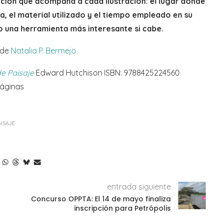
ación que acompaña a cada ilustración: el lugar donde
ca, el material utilizado y el tiempo empleado en su
ro una herramienta más interesante si cabe.
 de
Natalia P. Bermejo
de Paisaje
Edward Hutchison ISBN: 9788425224560
páginas
AISAJE
entrada siguiente
Concurso OPPTA: El 14 de mayo finaliza
inscripción para Petrópolis