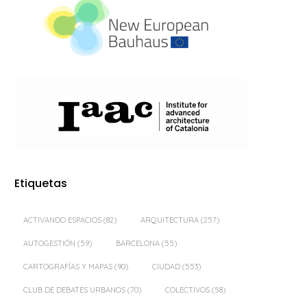
Etiquetas
ACTIVANDO ESPACIOS
(82)
ARQUITECTURA
(257)
AUTOGESTIÓN
(59)
BARCELONA
(55)
CARTOGRAFÍAS Y MAPAS
(90)
CIUDAD
(553)
CLUB DE DEBATES URBANOS
(70)
COLECTIVOS
(58)