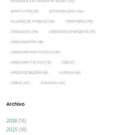
REGENERACIÓN URBANA INTEGRAL
(135)
SMART CITIES
(63)
SOSTENIBILIDAD
(166)
TALLERES DE TRABAJO
(163)
TERRITORIO
(193)
URBANISMO
(596)
URBANISMO EMERGENTE
(95)
URBANISMO P2P
(138)
URBANISMO PARTICIPATIVO
(83)
URBANISMO TÁCTICO
(78)
VDB
(91)
VIRGEN DE BEGOÑA
(89)
VIVIENDA
(60)
VÍDEOS
(167)
ZARAGOZA
(64)
Archivo
2026
(16)
2025
(18)