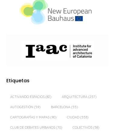
Etiquetas
ACTIVANDO ESPACIOS
(82)
ARQUITECTURA
(257)
AUTOGESTIÓN
(59)
BARCELONA
(55)
CARTOGRAFÍAS Y MAPAS
(90)
CIUDAD
(553)
CLUB DE DEBATES URBANOS
(70)
COLECTIVOS
(58)