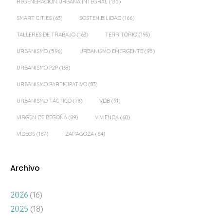
REGENERACIÓN URBANA INTEGRAL
(135)
SMART CITIES
(63)
SOSTENIBILIDAD
(166)
TALLERES DE TRABAJO
(163)
TERRITORIO
(193)
URBANISMO
(596)
URBANISMO EMERGENTE
(95)
URBANISMO P2P
(138)
URBANISMO PARTICIPATIVO
(83)
URBANISMO TÁCTICO
(78)
VDB
(91)
VIRGEN DE BEGOÑA
(89)
VIVIENDA
(60)
VÍDEOS
(167)
ZARAGOZA
(64)
Archivo
2026
(16)
2025
(18)