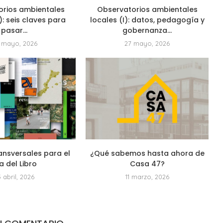
orios ambientales
Observatorios ambientales
I): seis claves para
locales (I): datos, pedagogía y
pasar...
gobernanza...
 mayo, 2026
27 mayo, 2026
ansversales para el
¿Qué sabemos hasta ahora de
a del Libro
Casa 47?
3 abril, 2026
11 marzo, 2026