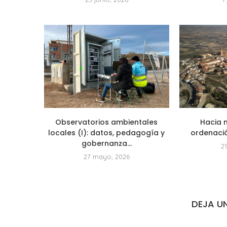
Observatorios ambientales
Hacia 
locales (I): datos, pedagogía y
ordenación
gobernanza...
29
27 mayo, 2026
DEJA U