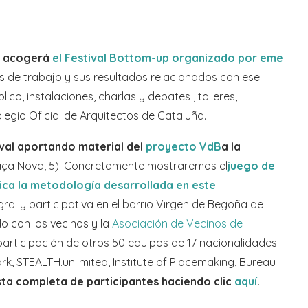
na acogerá
el Festival Bottom-up organizado por eme
s de trabajo y sus resultados relacionados con ese
co, instalaciones, charlas y debates , talleres,
egio Oficial de Arquitectos de Cataluña.
ival aportando material del
proyecto VdB
a la
aça Nova, 5). Concretamente mostraremos el
juego de
ica la metodología desarrollada en este
ral y participativa en el barrio Virgen de Begoña de
o con los vecinos y la
Asociación de Vecinos de
articipación de otros 50 equipos de 17 nacionalidades
rk, STEALTH.unlimited, Institute of Placemaking, Bureau
ista completa de participantes haciendo clic
aquí
.