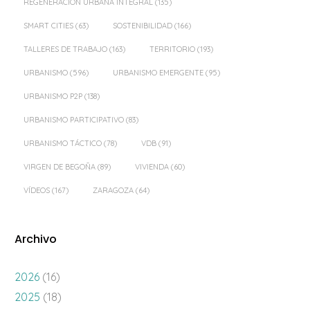
REGENERACIÓN URBANA INTEGRAL
(135)
SMART CITIES
(63)
SOSTENIBILIDAD
(166)
TALLERES DE TRABAJO
(163)
TERRITORIO
(193)
URBANISMO
(596)
URBANISMO EMERGENTE
(95)
URBANISMO P2P
(138)
URBANISMO PARTICIPATIVO
(83)
URBANISMO TÁCTICO
(78)
VDB
(91)
VIRGEN DE BEGOÑA
(89)
VIVIENDA
(60)
VÍDEOS
(167)
ZARAGOZA
(64)
Archivo
2026
(16)
2025
(18)