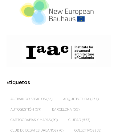
Etiquetas
ACTIVANDO ESPACIOS
(82)
ARQUITECTURA
(257)
AUTOGESTIÓN
(59)
BARCELONA
(55)
CARTOGRAFÍAS Y MAPAS
(90)
CIUDAD
(553)
CLUB DE DEBATES URBANOS
(70)
COLECTIVOS
(58)