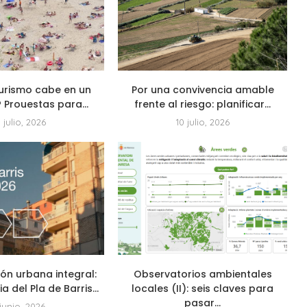
urismo cabe en un
Por una convivencia amable
? Prouestas para...
frente al riesgo: planificar...
1 julio, 2026
10 julio, 2026
ón urbana integral:
Observatorios ambientales
 del Pla de Barris...
locales (II): seis claves para
pasar...
 junio, 2026