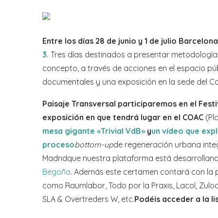
Entre los días 28 de junio y 1 de julio Barcelo
3.
Tres días destinados a presentar metodología
concepto, a través de acciones en el espacio públi
documentales y una exposición en la sede del Col
Paisaje Transversal participaremos en el Fest
exposición en que tendrá lugar en el COAC
(Pl
mesa gigante «Trivial VdB»
y
un vídeo que expl
proceso
bottom-up
de regeneración urbana integ
Madridque nuestra plataforma está desarrolland
Begoña
. Además este certamen contará con la p
como Raumlabor, Todo por la Praxis, Lacol, Zuloa
SLA & Overtreders W, etc.
Podéis acceder a la l