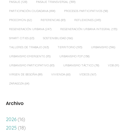
PAISAJE
(128)
PAISAJE TRANSVERSAL
(399)
PARTICIPACIÓN CIUDADANA
(494)
PROCESOS PARTICIPATIVOS
(58)
PROCOMÚN
(62)
REFERENCIAS
(83)
REFLEXIONES
(245)
REGENERACIÓN URBANA
(247)
REGENERACIÓN URBANA INTEGRAL
(135)
SMART CITIES
(63)
SOSTENIBILIDAD
(166)
TALLERES DE TRABAJO
(163)
TERRITORIO
(193)
URBANISMO
(596)
URBANISMO EMERGENTE
(95)
URBANISMO P2P
(138)
URBANISMO PARTICIPATIVO
(83)
URBANISMO TÁCTICO
(78)
VDB
(91)
VIRGEN DE BEGOÑA
(89)
VIVIENDA
(60)
VÍDEOS
(167)
ZARAGOZA
(64)
Archivo
2026
(16)
2025
(18)