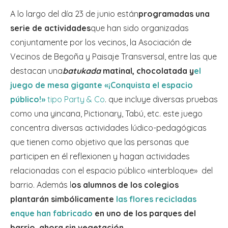
A lo largo del día 23 de junio están
programadas una
serie de actividades
que han sido organizadas
conjuntamente por los vecinos, la Asociación de
Vecinos de Begoña y Paisaje Transversal, entre las que
destacan una
batukada
matinal, chocolatada y
el
juego de mesa gigante
«
¡Conquista el espacio
público!
»
tipo Party & Co
. que incluye diversas pruebas
como una yincana, Pictionary, Tabú, etc. este juego
concentra diversas actividades lúdico-pedagógicas
que tienen como objetivo que las personas que
participen en él reflexionen y hagan actividades
relacionadas con el espacio público «interbloque» del
barrio. Además l
os alumnos de los colegios
plantarán simbólicamente
las flores recicladas
enque han fabricado
en uno de los parques del
barrio, ahora sin vegetación.