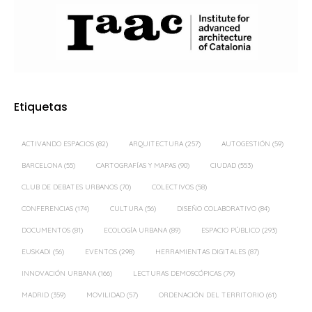
Etiquetas
ACTIVANDO ESPACIOS
(82)
ARQUITECTURA
(257)
AUTOGESTIÓN
(59)
BARCELONA
(55)
CARTOGRAFÍAS Y MAPAS
(90)
CIUDAD
(553)
CLUB DE DEBATES URBANOS
(70)
COLECTIVOS
(58)
CONFERENCIAS
(174)
CULTURA
(56)
DISEÑO COLABORATIVO
(84)
DOCUMENTOS
(81)
ECOLOGÍA URBANA
(89)
ESPACIO PÚBLICO
(293)
EUSKADI
(56)
EVENTOS
(298)
HERRAMIENTAS DIGITALES
(87)
INNOVACIÓN URBANA
(166)
LECTURAS DEMOSCÓPICAS
(79)
MADRID
(359)
MOVILIDAD
(57)
ORDENACIÓN DEL TERRITORIO
(61)