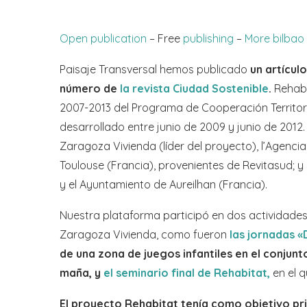
Open publication
– Free
publishing
–
More bilbao
Paisaje Transversal hemos publicado
un artícul
número de
la revista Ciudad Sostenible
.
Rehabi
2007-2013 del Programa de Cooperación Territo
desarrollado entre junio de 2009 y junio de 2012
Zaragoza Vivienda (líder del proyecto), l’Agenci
Toulouse (Francia), provenientes de Revitasud; y
y el Ayuntamiento de Aureilhan (Francia).
Nuestra plataforma participó en dos actividades
Zaragoza Vivienda, como fueron
las jornadas «
de una zona de juegos infantiles en el conjunto 
maña, y
el seminario final de Rehabitat,
en el q
El proyecto Rehabitat tenía como objetivo pri