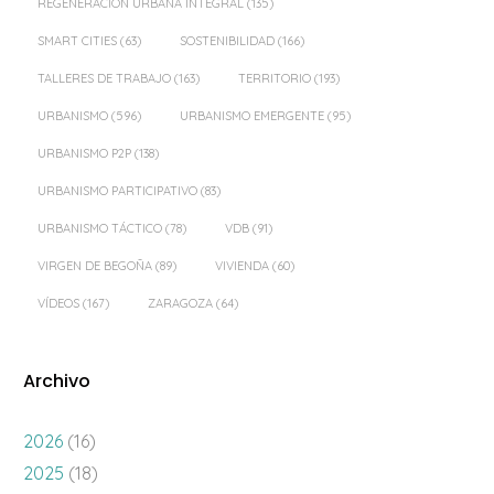
REGENERACIÓN URBANA INTEGRAL
(135)
SMART CITIES
(63)
SOSTENIBILIDAD
(166)
TALLERES DE TRABAJO
(163)
TERRITORIO
(193)
URBANISMO
(596)
URBANISMO EMERGENTE
(95)
URBANISMO P2P
(138)
URBANISMO PARTICIPATIVO
(83)
URBANISMO TÁCTICO
(78)
VDB
(91)
VIRGEN DE BEGOÑA
(89)
VIVIENDA
(60)
VÍDEOS
(167)
ZARAGOZA
(64)
Archivo
2026
(16)
2025
(18)