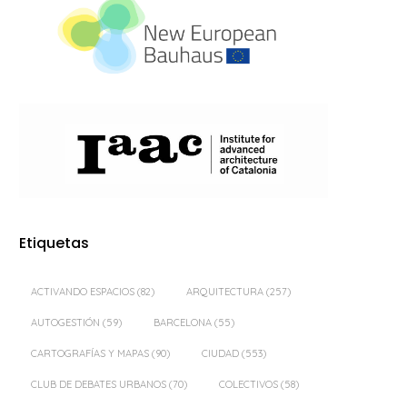
Etiquetas
ACTIVANDO ESPACIOS
(82)
ARQUITECTURA
(257)
AUTOGESTIÓN
(59)
BARCELONA
(55)
CARTOGRAFÍAS Y MAPAS
(90)
CIUDAD
(553)
CLUB DE DEBATES URBANOS
(70)
COLECTIVOS
(58)