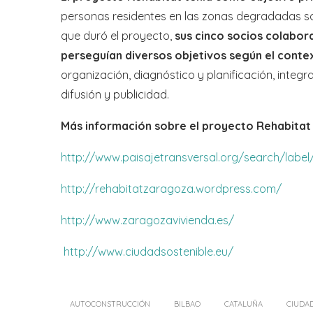
personas residentes en las zonas degradadas sob
que duró el proyecto,
sus cinco socios colabor
perseguían diversos objetivos según el contex
organización, diagnóstico y planificación, integra
difusión y publicidad.
Más información sobre el proyecto Rehabitat y
http
://
www
.
paisajetransversal
.
org
/
search
/
label
http
://
rehabitatzaragoza
.
wordpress
.
com
/
http
://
www
.
zaragozavivienda
.
es
/
http://www.ciudadsostenible.eu/
AUTOCONSTRUCCIÓN
BILBAO
CATALUÑA
CIUDA